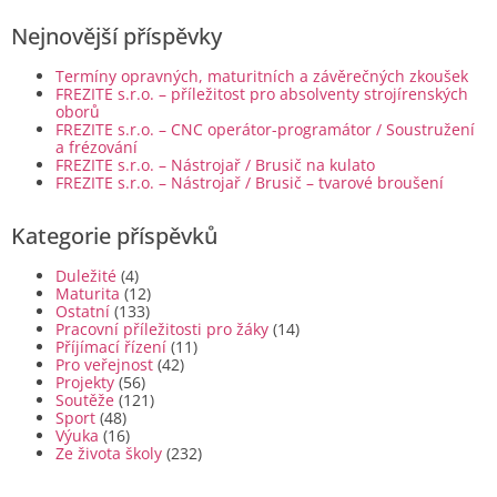
Nejnovější příspěvky
Termíny opravných, maturitních a závěrečných zkoušek
FREZITE s.r.o. – příležitost pro absolventy strojírenských
oborů
FREZITE s.r.o. – CNC operátor-programátor / Soustružení
a frézování
FREZITE s.r.o. – Nástrojař / Brusič na kulato
FREZITE s.r.o. – Nástrojař / Brusič – tvarové broušení
Kategorie příspěvků
Duležité
(4)
Maturita
(12)
Ostatní
(133)
Pracovní příležitosti pro žáky
(14)
Příjímací řízení
(11)
Pro veřejnost
(42)
Projekty
(56)
Soutěže
(121)
Sport
(48)
Výuka
(16)
Ze života školy
(232)