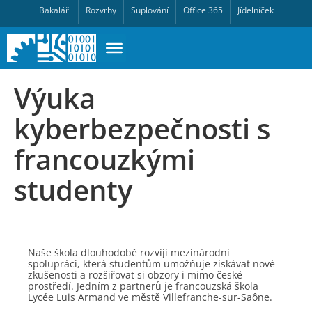
Bakaláři
Rozvrhy
Suplování
Office 365
Jídelníček
Výuka
kyberbezpečnosti s
francouzkými
studenty
Naše škola dlouhodobě rozvíjí mezinárodní
spolupráci, která studentům umožňuje získávat nové
zkušenosti a rozšiřovat si obzory i mimo české
prostředí. Jedním z partnerů je francouzská škola
Lycée Luis Armand ve městě Villefranche-sur-Saône.