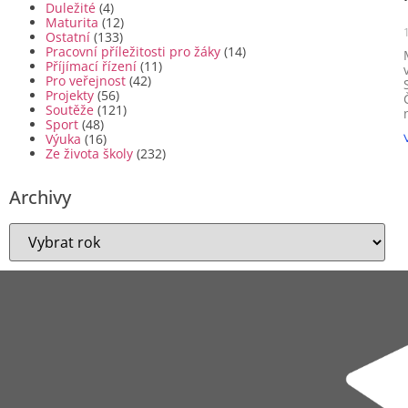
Duležité
(4)
Maturita
(12)
Ostatní
(133)
Pracovní příležitosti pro žáky
(14)
Příjímací řízení
(11)
Pro veřejnost
(42)
Projekty
(56)
Soutěže
(121)
Sport
(48)
Výuka
(16)
Ze života školy
(232)
Archivy