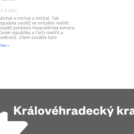
12. 5. 2023
Míchat a míchat a míchat. Tak
vypadala soutěž ve virtuální realitě.
Soutěž pořádala Hospodářská komora
České republika a Cech malířů a
natěračů. Cílem soutěže bylo
Více »