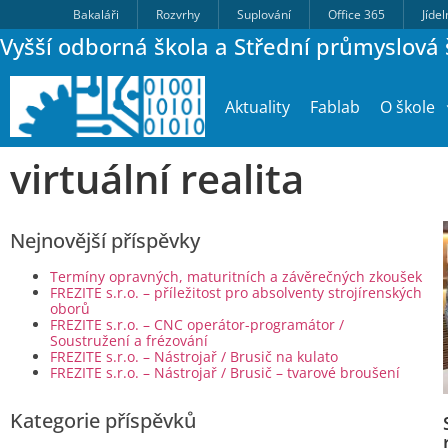
Bakaláři
Rozvrhy
Suplování
Office 365
Jíde
Vyšší odborná škola a Střední průmyslová š
Aktuality
Fablab
O škole
virtuální realita
Nejnovější příspěvky
Termíny opravných, maturitních a závěrečných zkoušek
FREZITE s.r.o. – příležitost pro absolventy strojírenských
oborů
FREZITE s.r.o. – CNC operátor-programátor /
Soustružení a frézování
FREZITE s.r.o. – Nástrojař / Brusič na kulato
FREZITE s.r.o. – Nástrojař / Brusič – tvarové broušení
Kategorie příspěvků