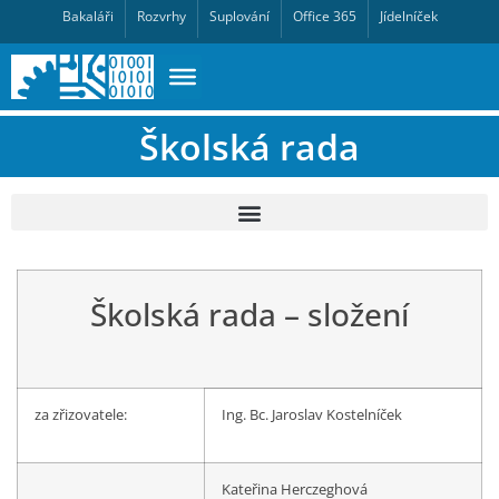
Bakaláři
Rozvrhy
Suplování
Office 365
Jídelníček
Školská rada
Školská rada – složení
za zřizovatele:
Ing. Bc. Jaroslav Kostelníček
Kateřina Herczeghová