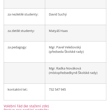
za nezletilé studenty:
David Suchý
za zletilé studenty:
Matyáš Haas
za pedagogy:
Mgr. Pavel Velešovský
(předseda Školské rady)
Mgr. Radka Nováková
(místopředsedkyně Školské rady)
kontaktní tel.:
732 547 945
Volební řád (ke stažení zde)
Postup pro podání podnětu