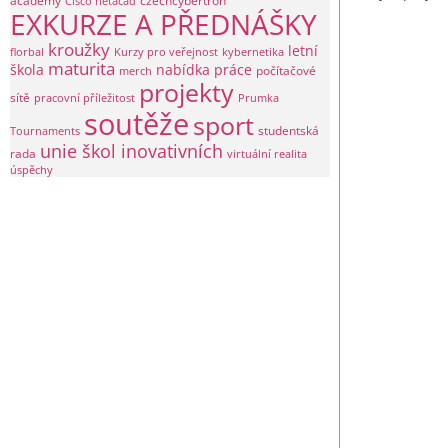
academy
czechcybertron
Cisco netacad
EXKURZE A PŘEDNÁŠKY
kroužky
letní
florbal
Kurzy pro veřejnost
kybernetika
maturita
škola
nabídka práce
počítačové
merch
projekty
sítě
pracovní příležitost
Prumka
soutěže
sport
studentská
Tournaments
unie škol inovativních
rada
virtuální realita
úspěchy