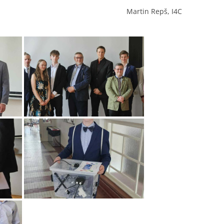
Martin Repš, I4C