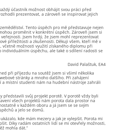
každý účastník možnost obhájit svou práci před
ozhodli prezentovat, a zároveň se inspirovat jejich
u zemědělství. Tento úspěch pro mě představuje nejen
ň mohou proměnit v konkrétní úspěch. Zároveň jsem si
veřejnosti. Jsem hrdý, že jsem mohl reprezentovat
ové příležitosti a zkušenosti. Děkuji všem, kteří mě v
h, včetně možnosti využití získaného diplomu při
 individuálním úspěchu, ale také o sdílení radosti se
David Palaštuk, EA4
ed při příjezdu na soutěž jsem si všiml několika
, webové stránky a mnoho dalšího. Při zahájení
ví a místní studenti nám na hudební nástroje zahráli
y představili svůj projekt porotě. V porotě vždy byli
tavení všech projektů nám porota dala prostor na
mostatně v každém oboru a já jsem se se svým
spěchů a jelo se domů.
 ukázalo, kde mám mezery a jak je vylepšit. Porota mi
šit. Díky radám ostatních lidí se mi otevřely možnosti,
těž mohla dát.”