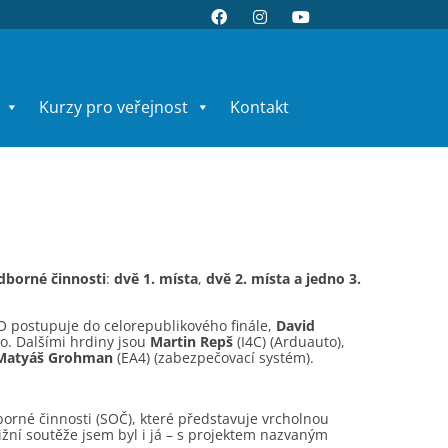
Kurzy pro veřejnost
Kontakt
dborné činnosti
:
dvě 1. místa
,
dvě 2. místa a jedno 3.
RO postupuje do celorepublikového finále,
David
lo. Dalšími hrdiny jsou
Martin Repš
(I4C) (Arduauto),
Matyáš Grohman
(EA4) (zabezpečovací systém).
dborné činnosti (SOČ), které představuje vrcholnou
ižní soutěže jsem byl i já – s projektem nazvaným