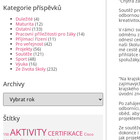
“Chytrá z
Kategorie příspěvků
Soutěž pr
odbornou p
Duležité
(4)
kreativit
Maturita
(12)
Ostatní
(133)
V rámci s
Pracovní příležitosti pro žáky
(14)
odměnu za
Příjímací řízení
(11)
odnesl ce
Pro veřejnost
(42)
naši školu
Projekty
(56)
mé cestě p
Soutěže
(121)
přihlášce 
Sport
(48)
spolužáky,
Výuka
(16)
Ze života školy
(232)
“Na krajs
Archivy
zajímavých
krajského 
úvodní zn
Po zahájen
odborníci
oběd, aby
Štítky
projektem
Ze soutěže
AKTIVITY
CERTIFIKACE
dokonce i 
Cisco
150
jak projek