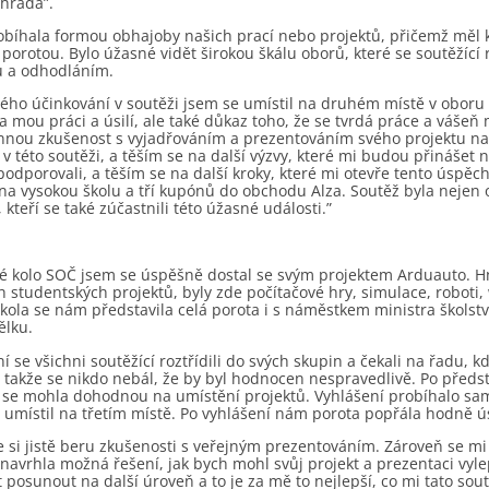
ahrada”.
obíhala formou obhajoby našich prací nebo projektů, přičemž měl 
orotou. Bylo úžasné vidět širokou škálu oborů, které se soutěžící r
ou a odhodláním.
vého účinkování v soutěži jsem se umístil na druhém místě v obor
 mou práci a úsilí, ale také důkaz toho, že se tvrdá práce a váše
nnou zkušenost s vyjadřováním a prezentováním svého projektu na 
 v této soutěži, a těším se na další výzvy, které mi budou přinášet n
odporovali, a těším se na další kroky, které mi otevře tento úspěc
na vysokou školu a tří kupónů do obchodu Alza. Soutěž byla nejen o
 kteří se také zúčastnili této úžasné události.”
ké kolo SOČ jsem se úspěšně dostal se svým projektem Arduauto. Hn
 studentských projektů, byly zde počítačové hry, simulace, roboti
kola se nám představila celá porota i s náměstkem ministra školst
ělku.
í se všichni soutěžící roztřídili do svých skupin a čekali na řadu, kd
, takže se nikdo nebál, že by byl hodnocen nespravedlivě. Po předs
 se mohla dohodnou na umístění projektů. Vyhlášení probíhalo sa
 umístil na třetím místě. Po vyhlášení nám porota popřála hodně ú
 si jistě beru zkušenosti s veřejným prezentováním. Zároveň se mi
navrhla možná řešení, jak bych mohl svůj projekt a prezentaci vylep
t posunout na další úroveň a to je za mě to nejlepší, co mi tato sou