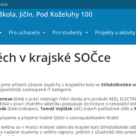
lníček
kola, Jičín, Pod Koželuhy 100
Pro uchazeče
Pro studenty
Projekty a aktivity
ch v krajské SOČce
 jsme přivezli úžasné úspěchy z krajského kola ve
Středoškolské o
jpočetněji zastoupené IT kategorie.
Cerman
(EA4) s prací redesign řídicí desky pro produkt REEL ELECT
EA4) s prací chytrého skleníku postupuje do licitace o celostátní ko
vák
(EA4) (robopes),
Tomáš Vojtíšek
(I4C) (návrh počítačové sítě) a
ulujeme a přejeme hodně štěstí v celorepublikovém finále!
. května se v Hradci Králové odehrálo krajské kolo Středoškolské o
o nadané studenty z celého regionu. Jedním z účastníků této prest