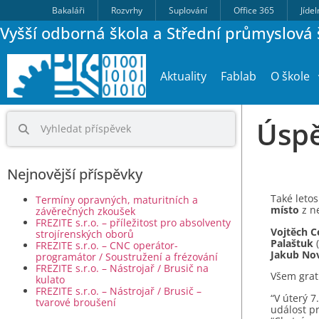
Bakaláři
Rozvrhy
Suplování
Office 365
Jíde
Vyšší odborná škola a Střední průmyslová š
Aktuality
Fablab
O škole
Úspě
Nejnovější příspěvky
Také letos
Termíny opravných, maturitních a
místo
z ne
závěrečných zkoušek
FREZITE s.r.o. – příležitost pro absolventy
Vojtěch 
strojírenských oborů
Palaštuk
(
FREZITE s.r.o. – CNC operátor-
Jakub No
programátor / Soustružení a frézování
FREZITE s.r.o. – Nástrojař / Brusič na
Všem grat
kulato
FREZITE s.r.o. – Nástrojař / Brusič –
“V úterý 7
tvarové broušení
událost pr