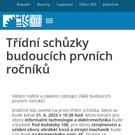
Bakaláři
Rozvrhy
Suplování
Office 365
Jídelníček
Třídní schůzky
budoucích prvních
ročníků
Vážení rodiče a zákonní zástupci žáků budoucích
prvních ročníků!
Srdečně Vás zveme na první třídní schůzku, která se
bude konat
21. 6. 2023 v 15:30 hod.
Místo konání pro
obory
informační technologie a elektrotechnika
bude
v budově
Pod Koželuhy 100
, pro obory
strojírenství a
učební obory obráběč kovů a strojní mechanik
bude
v budově
na Komenského nám. 45
. Dozvíte se