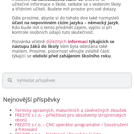
užitečné informace o škole, setkáte se s vedením školy
a třídními učiteli. Budete mít prostor pro své dotazy.
Dále prosíme, abyste si do tohoto dne také rozmysleli
účast na nepovinném cizím jazyku – německý jazyk
.
Kdo bude mít o tento předmět zájem, vyplní si při
kontrole osobních údajů tuto skutečnost.
Pozvánka včetně
důležitých
informací
týkajících se
nástupu žáků do školy
Vám byla odeslána také
mailem. Prosíme, pozornost věnujte zvláště části
týkající se
období před zahájením školního roku
.
Nejnovější příspěvky
Termíny opravných, maturitních a závěrečných zkoušek
FREZITE s.r.o. – příležitost pro absolventy strojírenských
oborů
FREZITE s.r.o. – CNC operátor-programátor / Soustružení
a frézování