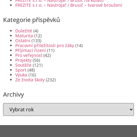
FREZITE s.r.o. – Nástrojař / Brusič na kulato
FREZITE s.r.o. – Nástrojař / Brusič – tvarové broušení
Kategorie příspěvků
Duležité
(4)
Maturita
(12)
Ostatní
(133)
Pracovní příležitosti pro žáky
(14)
Příjímací řízení
(11)
Pro veřejnost
(42)
Projekty
(56)
Soutěže
(121)
Sport
(48)
Výuka
(16)
Ze života školy
(232)
Archivy