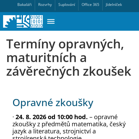
Bakaláři
Rozvrhy
Suplování
Office 365
Jídelníček
Termíny opravných,
maturitních a
závěrečných zkoušek
Opravné zkoušky
·
24. 8. 2026 od 10:00 hod.
– opravné
zkoušky z předmětů matematika, český
jazyk a literatura, strojnictví a
strojírenská technologie