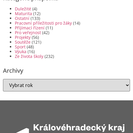
Duležité
(4)
Maturita
(12)
Ostatní
(133)
Pracovní příležitosti pro žáky
(14)
Příjímací řízení
(11)
Pro veřejnost
(42)
Projekty
(56)
Soutěže
(121)
Sport
(48)
Výuka
(16)
Ze života školy
(232)
Archivy