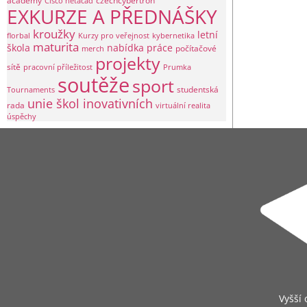
academy
czechcybertron
Cisco netacad
EXKURZE A PŘEDNÁŠKY
kroužky
letní
florbal
Kurzy pro veřejnost
kybernetika
maturita
škola
nabídka práce
počítačové
merch
projekty
sítě
pracovní příležitost
Prumka
soutěže
sport
studentská
Tournaments
unie škol inovativních
rada
virtuální realita
úspěchy
Vyšší 