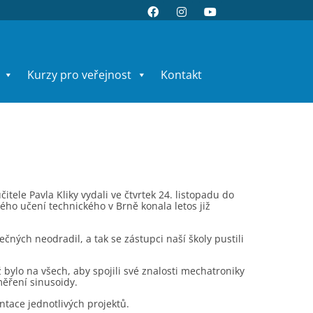
Kurzy pro veřejnost
Kontakt
ele Pavla Kliky vydali ve čtvrtek 24. listopadu do
ho učení technického v Brně konala letos již
čných neodradil, a tak se zástupci naší školy pustili
ž bylo na všech, aby spojili své znalosti mechatroniky
měření sinusoidy.
ntace jednotlivých projektů.