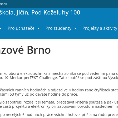
lníček
kola, Jičín, Pod Koželuhy 100
Pro uchazeče
Pro studenty
Projekty a aktivity
zové Brno
čníku oborů elektrotechnika a mechatronika se pod vedením pana učit
outěž Merkur perFEKT Challenge. Tato soutěž se pod záštitou Vysoké
časných ranních hodinách a odjezd ve 4 hodiny ráno čtyřlístek state
alšími 53 týmy už po deváté hodině do práce.
lo zapotřebí rozdělit si témata, představit kritéria soutěže a pak u
é části projektu a elektroniky při zapojování obvodů a následném 
 po necelých 6 hodinách práce všichni hotovo, přišla na řadu preze