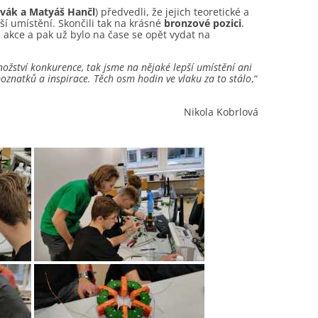
ovák a Matyáš Hančl
) předvedli, že jejich teoretické a
ší umístění. Skončili tak na krásné
bronzové pozici
.
akce a pak už bylo na čase se opět vydat na
nožství konkurence, tak jsme na nějaké lepší umístění ani
znatků a inspirace. Těch osm hodin ve vlaku za to stálo
,“
Nikola Kobrlová