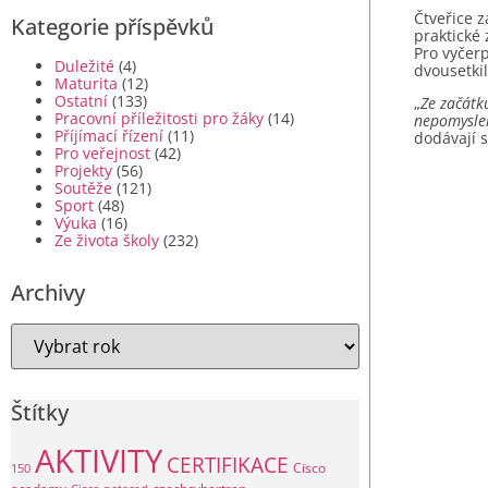
Čtveřice z
Kategorie příspěvků
praktické 
Pro vyčer
Duležité
(4)
dvousetki
Maturita
(12)
Ostatní
(133)
„
Ze začátk
Pracovní příležitosti pro žáky
(14)
nepomyslel
Příjímací řízení
(11)
dodávají 
Pro veřejnost
(42)
Projekty
(56)
Soutěže
(121)
Sport
(48)
Výuka
(16)
Ze života školy
(232)
Archivy
Štítky
AKTIVITY
CERTIFIKACE
Cisco
150