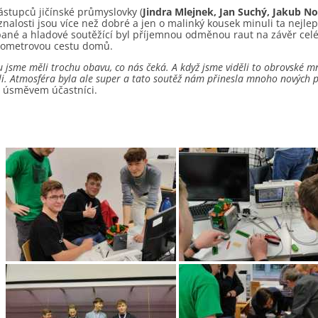
ástupců jičínské průmyslovky (
Jindra Mlejnek, Jan Suchý, Jakub N
znalosti jsou více než dobré a jen o malinký kousek minuli ta nejlep
pané a hladové soutěžící byl příjemnou odměnou raut na závěr celé 
lometrovou cestu domů.
u jsme měli trochu obavu, co nás čeká. A když jsme viděli to obrovské m
i. Atmosféra byla ale super a tato soutěž nám přinesla mnoho nových po
s úsměvem účastníci.