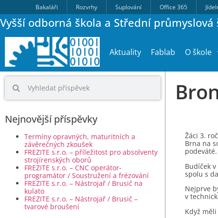
Bakaláři
Rozvrhy
Suplování
Office 365
Jíde
Vyšší odborná škola a Střední průmyslová š
Aktuality
Fablab
O škole
Bron
Nejnovější příspěvky
Žáci 3. ro
Termíny opravných, maturitních a
Brna na s
závěrečných zkoušek
podeváté.
FREZITE s.r.o. – příležitost pro absolventy
strojírenských oborů
Budíček v 
FREZITE s.r.o. – CNC operátor-
spolu s d
programátor / Soustružení a frézování
FREZITE s.r.o. – Nástrojař / Brusič na
Nejprve by
kulato
v technick
FREZITE s.r.o. – Nástrojař / Brusič –
tvarové broušení
Když měli