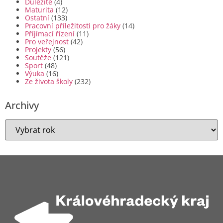
Duležité
(4)
Maturita
(12)
Ostatní
(133)
Pracovní příležitosti pro žáky
(14)
Příjímací řízení
(11)
Pro veřejnost
(42)
Projekty
(56)
Soutěže
(121)
Sport
(48)
Výuka
(16)
Ze života školy
(232)
Archivy