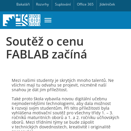
Bakaláři
Rozvrhy
Suplování
Office 365
Jídelníček
Soutěž o cenu
FABLAB začíná
Mezi našimi studenty je skrytých mnoho talentů. Ne
všichni mají tu odvahu se projevit, nicméně naší
snahou je dát jim příležitost.
Také proto škola vybavila novou digitální učebnu
nejmodernějšími technologiemi, aby dala možnost
k rozvoji svým studentům. Při této příležitosti byla
vyhlášena motivační soutěž pro všechny třídy 1. – 3.
ročníků maturitních oborů a 1. a 2. ročníku učňovských
oborů. Mezi třídními týmy se bude zápolit
v technických dovednostech, kreativitě i originalitě