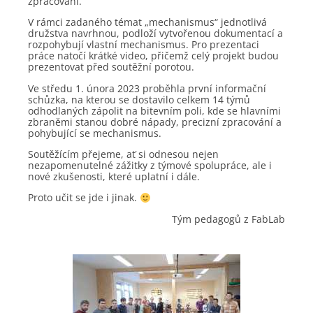
zpracování.
V rámci zadaného témat „mechanismus“ jednotlivá
družstva navrhnou, podloží vytvořenou dokumentací a
rozpohybují vlastní mechanismus. Pro prezentaci
práce natočí krátké video, přičemž celý projekt budou
prezentovat před soutěžní porotou.
Ve středu 1. února 2023 proběhla první informační
schůzka, na kterou se dostavilo celkem 14 týmů
odhodlaných zápolit na bitevním poli, kde se hlavními
zbraněmi stanou dobré nápady, precizní zpracování a
pohybující se mechanismus.
Soutěžícím přejeme, ať si odnesou nejen
nezapomenutelné zážitky z týmové spolupráce, ale i
nové zkušenosti, které uplatní i dále.
Proto učit se jde i jinak.
Tým pedagogů z FabLab