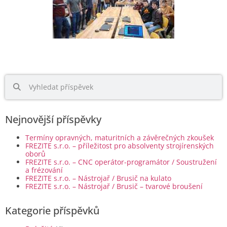
Nejnovější příspěvky
Termíny opravných, maturitních a závěrečných zkoušek
FREZITE s.r.o. – příležitost pro absolventy strojírenských
oborů
FREZITE s.r.o. – CNC operátor-programátor / Soustružení
a frézování
FREZITE s.r.o. – Nástrojař / Brusič na kulato
FREZITE s.r.o. – Nástrojař / Brusič – tvarové broušení
Kategorie příspěvků