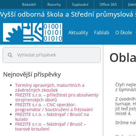
Bakaláři
Rozvrhy
Suplování
Office 365
Jíde
Vyšší odborná škola a Střední průmyslová š
Aktuality
Fablab
O škole
Obla
Nejnovější příspěvky
Čtyři nejl
Termíny opravných, maturitních a
z Gymnázia
závěrečných zkoušek
FREZITE s.r.o. – příležitost pro absolventy
Z úvodníh
strojírenských oborů
turnaje. H
FREZITE s.r.o. – CNC operátor-
již teď jis
programátor / Soustružení a frézování
místě 4.
FREZITE s.r.o. – Nástrojař / Brusič na
kulato
Držme naše
FREZITE s.r.o. – Nástrojař / Brusič –
tvarové broušení