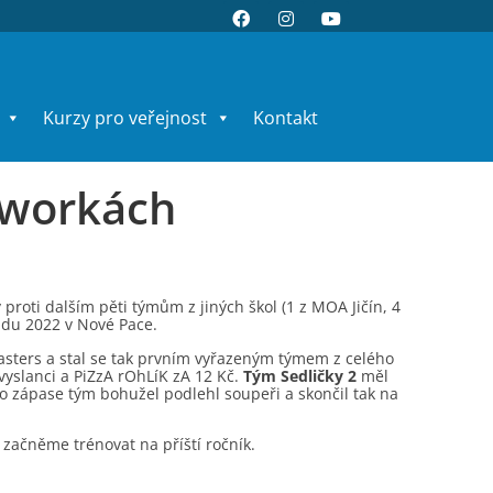
Kurzy pro veřejnost
Kontakt
šQworkách
proti dalším pěti týmům z jiných škol (1 z MOA Jičín, 4
padu 2022 v Nové Pace.
asters a stal se tak prvním vyřazeným týmem z celého
vyslanci a PiZzA rOhLíK zA 12 Kč.
Tým Sedličky 2
měl
to zápase tým bohužel podlehl soupeři a skončil tak na
 začněme trénovat na příští ročník.