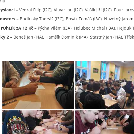
ýmů:
yslanci
– Vedral Filip (I2C), Vitvar Jan (I2C), Vašík Jiří (I2C), Pour Jar
masters
– Budinský Tadeáš (I3C), Bosák Tomáš (I3C), Novotný Jaromír 
 rOhLíK zA 12 Kč
– Pýcha Vilém (I3A), Holubec Michal (I3A), Hejduk 
čky 2
– Beneš Jan (I4A), Hamšík Dominik (I4A), Šťastný Jan (I4A), Třís