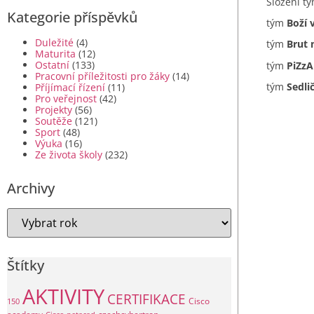
Složení t
Kategorie příspěvků
tým
Boží v
Duležité
(4)
tým
Brut 
Maturita
(12)
Ostatní
(133)
tým
PiZzA
Pracovní příležitosti pro žáky
(14)
tým
Sedli
Příjímací řízení
(11)
Pro veřejnost
(42)
Projekty
(56)
Soutěže
(121)
Sport
(48)
Výuka
(16)
Ze života školy
(232)
Archivy
Štítky
AKTIVITY
CERTIFIKACE
Cisco
150