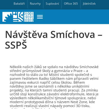
Bakaláři
Rozvrhy
Suplování
Office 365
Jídelníček
Návštěva Smíchova –
SSPŠ
Několik našich žáků se vydalo na návštěvu Smíchovské
střední průmyslové školy a gymnázia v Praze – a
rozhodně to stálo za to! Místní studenti společně s
panem ředitelem Radko Sáblíkem nám připravili velmi
zajímavou exkurzi napříč celou školou. Během
návštěvy jsme se seznámili s několika unikátními
projekty, na kterých tamní studenti pracují. Za zmínku
určitě stojí konstrukce závodní elektroformule, která je
výsledkem několikaměsíční týmové spolupráce, nebo
moderní prototypová dílna s názvem Next Zone, kde
studenti realizují vlastní nápady pomocí 3D tisku,