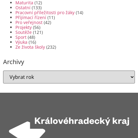
Maturita
(12)
Ostatní
(133)
Pracovní příležitosti pro žáky
(14)
Příjímací řízení
(11)
Pro veřejnost
(42)
Projekty
(56)
Soutěže
(121)
Sport
(48)
Výuka
(16)
Ze života školy
(232)
Archivy