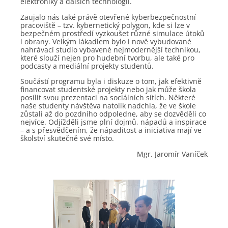
elektroniky a dalších technologií.
Zaujalo nás také právě otevřené kyberbezpečnostní
pracoviště – tzv. kybernetický polygon, kde si lze v
bezpečném prostředí vyzkoušet různé simulace útoků
i obrany. Velkým lákadlem bylo i nově vybudované
nahrávací studio vybavené nejmodernější technikou,
které slouží nejen pro hudební tvorbu, ale také pro
podcasty a mediální projekty studentů.
Součástí programu byla i diskuze o tom, jak efektivně
financovat studentské projekty nebo jak může škola
posílit svou prezentaci na sociálních sítích. Některé
naše studenty návštěva natolik nadchla, že ve škole
zůstali až do pozdního odpoledne, aby se dozvěděli co
nejvíce. Odjížděli jsme plní dojmů, nápadů a inspirace
– a s přesvědčením, že nápaditost a iniciativa mají ve
školství skutečně své místo.
Mgr. Jaromír Vaníček