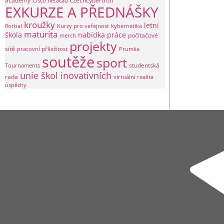
academy
czechcybertron
Cisco netacad
EXKURZE A PŘEDNÁŠKY
kroužky
letní
florbal
Kurzy pro veřejnost
kybernetika
maturita
škola
nabídka práce
počítačové
merch
projekty
sítě
pracovní příležitost
Prumka
soutěže
sport
studentská
Tournaments
unie škol inovativních
rada
virtuální realita
úspěchy