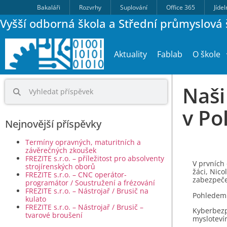
Bakaláři
Rozvrhy
Suplování
Office 365
Jíde
Vyšší odborná škola a Střední průmyslová š
Aktuality
Fablab
O škole
Naši
v Po
Nejnovější příspěvky
Termíny opravných, maturitních a
závěrečných zkoušek
FREZITE s.r.o. – příležitost pro absolventy
V prvních 
strojírenských oborů
žáci, Nico
FREZITE s.r.o. – CNC operátor-
zabezpeče
programátor / Soustružení a frézování
FREZITE s.r.o. – Nástrojař / Brusič na
Pohledem 
kulato
FREZITE s.r.o. – Nástrojař / Brusič –
Kyberbezpe
tvarové broušení
myslotevír