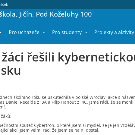
lníček
kola, Jičín, Pod Koželuhy 100
Pro uchazeče
Pro studenty
Projekty a aktivity
 žáci řešili kybernetick
lsku
dnech školního roku se uskutečnila v polské Wroclavi akce s názvem 
las Daniel Recalde z I3A a Filip Hanout z I4C. Jsme rádi, že se mohl
ní.
žáků:
čnostní soutěž Cybertron, o které jsem si myslel, že je jen vzděl
ající akcí. Jsem velmi rád, že jsem se na ni dostal.