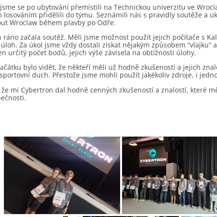
jsme se po ubytování přemístili na Technickou univerzitu ve Wroclav
losováním přidělili do týmu. Seznámili nás s pravidly soutěže a uk
ut Wroclaw během plavby po Odře.
ráno začala soutěž. Měli jsme možnost použít jejich počítače s Kali
 úloh. Za úkol jsme vždy dostali získat nějakým způsobem “vlajku” 
en určitý počet bodů, jejich výše závisela na obtížnosti úlohy.
čátku bylo vidět, že někteří měli už hodně zkušeností a jejich znalo
portovní duch. Přestože jsme mohli použít jakékoliv zdroje, i jed
, že mi Cybertron dal hodně cenných zkušeností a znalostí, které 
ečnosti.