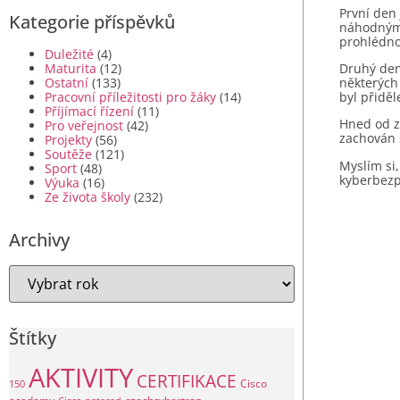
První den 
Kategorie příspěvků
náhodným 
prohlédno
Duležité
(4)
Druhý den 
Maturita
(12)
některých
Ostatní
(133)
byl přiděl
Pracovní příležitosti pro žáky
(14)
Příjímací řízení
(11)
Hned od za
Pro veřejnost
(42)
zachován s
Projekty
(56)
Soutěže
(121)
Myslím si
Sport
(48)
kyberbezp
Výuka
(16)
Ze života školy
(232)
Archivy
Štítky
AKTIVITY
CERTIFIKACE
Cisco
150