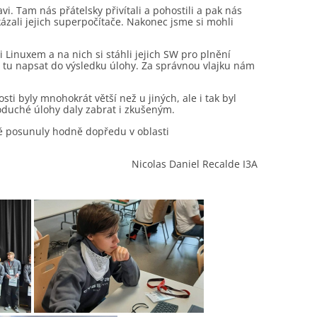
i. Tam nás přátelsky přivítali a pohostili a pak nás
ázali jejich superpočítače. Nakonec jsme si mohli
 Linuxem a na nich si stáhli jejich SW pro plnění
a tu napsat do výsledku úlohy. Za správnou vlajku nám
sti byly mnohokrát větší než u jiných, ale i tak byl
noduché úlohy daly zabrat i zkušeným.
mě posunuly hodně dopředu v oblasti
Nicolas Daniel Recalde I3A