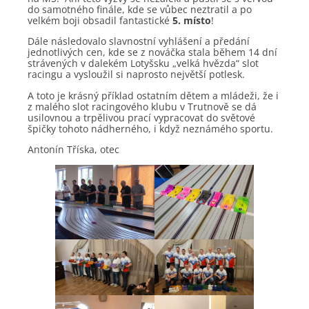
do samotného finále, kde se vůbec neztratil a po
velkém boji obsadil fantastické
5. místo
!
Dále následovalo slavnostní vyhlášení a předání
jednotlivých cen, kde se z nováčka stala během 14 dní
strávených v dalekém Lotyšsku „velká hvězda“ slot
racingu a vysloužil si naprosto největší potlesk.
A toto je krásný příklad ostatním dětem a mládeži, že i
z malého slot racingového klubu v Trutnově se dá
usilovnou a trpělivou prací vypracovat do světové
špičky tohoto nádherného, i když neznámého sportu.
Antonín Tříska, otec