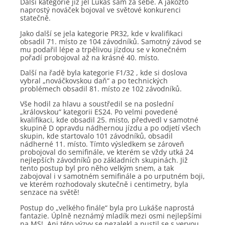
Další kategorie již jel Lukáš sám za sebe. A jakožto
naprostý nováček bojoval ve světové konkurenci
statečně.
Jako další se jela kategorie PR32, kde v kvalifikaci
obsadil 71. místo ze 104 závodníků. Samotný závod se
mu podařil lépe a trpělivou jízdou se v konečném
pořadí probojoval až na krásné 40. místo.
Další na řadě byla kategorie F1/32 , kde si doslova
vybral „nováčkovskou daň“ a po technických
problémech obsadil 81. místo ze 102 závodníků.
Vše hodil za hlavu a soustředil se na poslední
„královskou“ kategorii ES24. Po velmi povedené
kvalifikaci, kde obsadil 25. místo, předvedl v samotné
skupině D opravdu nádhernou jízdu a po odjetí všech
skupin, kde startovalo 101 závodníků, obsadil
nádherné 11. místo. Tímto výsledkem se zároveň
probojoval do semifinále, ve kterém se vždy utká 24
nejlepších závodníků po základních skupinách. Již
tento postup byl pro něho velkým snem, a tak
zabojoval i v samotném semifinále a po urputném boji,
ve kterém rozhodovaly skutečně i centimetry, byla
senzace na světě!
Postup do „velkého finále“ byla pro Lukáše naprostá
fantazie. Úplně neznámý mladík mezi osmi nejlepšími
na MS! Ani této výzvy se nezalekl a pustil se s vervou