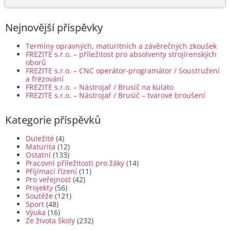
Nejnovější příspěvky
Termíny opravných, maturitních a závěrečných zkoušek
FREZITE s.r.o. – příležitost pro absolventy strojírenských
oborů
FREZITE s.r.o. – CNC operátor-programátor / Soustružení
a frézování
FREZITE s.r.o. – Nástrojař / Brusič na kulato
FREZITE s.r.o. – Nástrojař / Brusič – tvarové broušení
Kategorie příspěvků
Duležité
(4)
Maturita
(12)
Ostatní
(133)
Pracovní příležitosti pro žáky
(14)
Příjímací řízení
(11)
Pro veřejnost
(42)
Projekty
(56)
Soutěže
(121)
Sport
(48)
Výuka
(16)
Ze života školy
(232)