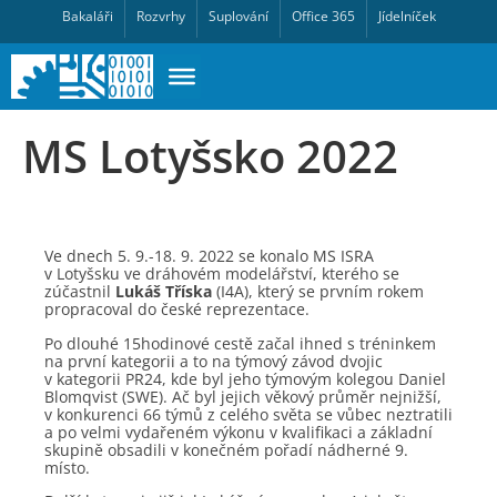
Bakaláři
Rozvrhy
Suplování
Office 365
Jídelníček
MS Lotyšsko 2022
Ve dnech 5. 9.-18. 9. 2022 se konalo MS ISRA
v Lotyšsku ve dráhovém modelářství, kterého se
zúčastnil
Lukáš Tříska
(I4A), který se prvním rokem
propracoval do české reprezentace.
Po dlouhé 15hodinové cestě začal ihned s tréninkem
na první kategorii a to na týmový závod dvojic
v kategorii PR24, kde byl jeho týmovým kolegou Daniel
Blomqvist (SWE). Ač byl jejich věkový průměr nejnižší,
v konkurenci 66 týmů z celého světa se vůbec neztratili
a po velmi vydařeném výkonu v kvalifikaci a základní
skupině obsadili v konečném pořadí nádherné 9.
místo.