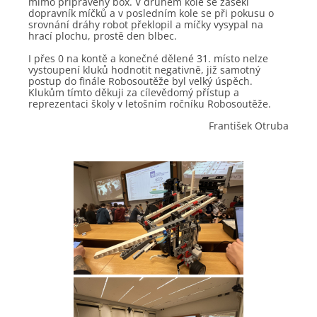
mimo připravený box. V druhém kole se zasekl
dopravník míčků a v posledním kole se při pokusu o
srovnání dráhy robot překlopil a míčky vysypal na
hrací plochu, prostě den blbec.
I přes 0 na kontě a konečné dělené 31. místo nelze
vystoupení kluků hodnotit negativně, již samotný
postup do finále Robosoutěže byl velký úspěch.
Klukům tímto děkuji za cílevědomý přístup a
reprezentaci školy v letošním ročníku Robosoutěže.
František Otruba