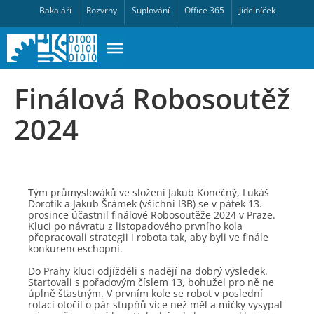
Bakaláři
Rozvrhy
Suplování
Office 365
Jídelníček
Finálová Robosoutěž
2024
Tým průmyslováků ve složení Jakub Konečný, Lukáš
Dorotík a Jakub Šrámek (všichni I3B) se v pátek 13.
prosince účastnil finálové Robosoutěže 2024 v Praze.
Kluci po návratu z listopadového prvního kola
přepracovali strategii i robota tak, aby byli ve finále
konkurenceschopní.
Do Prahy kluci odjížděli s nadějí na dobrý výsledek.
Startovali s pořadovým číslem 13, bohužel pro ně ne
úplně šťastným. V prvním kole se robot v poslední
rotaci otočil o pár stupňů více než měl a míčky vysypal