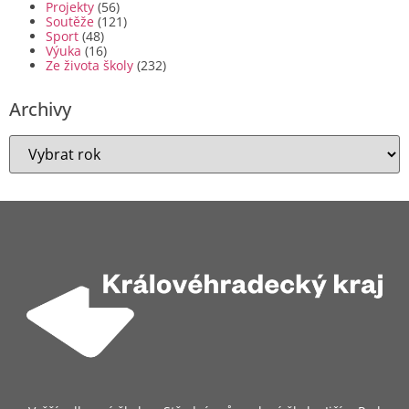
Projekty
(56)
Soutěže
(121)
Sport
(48)
Výuka
(16)
Ze života školy
(232)
Archivy