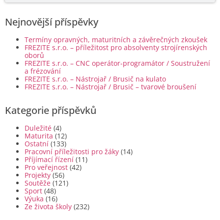
Nejnovější příspěvky
Termíny opravných, maturitních a závěrečných zkoušek
FREZITE s.r.o. – příležitost pro absolventy strojírenských
oborů
FREZITE s.r.o. – CNC operátor-programátor / Soustružení
a frézování
FREZITE s.r.o. – Nástrojař / Brusič na kulato
FREZITE s.r.o. – Nástrojař / Brusič – tvarové broušení
Kategorie příspěvků
Duležité
(4)
Maturita
(12)
Ostatní
(133)
Pracovní příležitosti pro žáky
(14)
Příjímací řízení
(11)
Pro veřejnost
(42)
Projekty
(56)
Soutěže
(121)
Sport
(48)
Výuka
(16)
Ze života školy
(232)