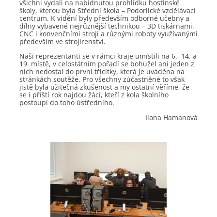
všichni vydali na nabídnutou prohlídku hostinské
školy, kterou byla Střední škola – Podorlické vzdělávací
centrum. K vidění byly především odborné učebny a
dílny vybavené nejrůznější technikou – 3D tiskárnami,
CNC i konvenčními stroji a různými roboty využívanými
především ve strojírenství.
Naši reprezentanti se v rámci kraje umístili na 6., 14. a
19. místě, v celostátním pořadí se bohužel ani jeden z
nich nedostal do první třicítky, která je uváděna na
stránkách soutěže. Pro všechny zúčastněné to však
jistě byla užitečná zkušenost a my ostatní věříme, že
se i příští rok najdou žáci, kteří z kola školního
postoupí do toho ústředního.
Ilona Hamanová