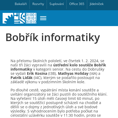
Bakaláři
Rozvrhy
Suplování
Office 365
Jídelníček
Bobřík informatiky
Na přelomu školních pololetí, ve čtvrtek 1. 2. 2024, se
naši tři žáci vypravili na
ústřední kolo soutěže Bobřík
informatiky
v kategorii senior. Na cestu do Dobrušky
se vydali
Erik Kosina
(I3B),
Mathyas Holiday
(I4A) a
Patrik Liďák
(I4C), kterým se podařilo postoupit na
základě výkonu v podzimním školním kole.
Po dlouhé cestě, vypátrání místa konání soutěže a
uvítání organizátory se žáci pustili do soutěžního klání.
Na vyřešení 15 úloh měli časový limit 60 minut, po
kterých se soutěžící postupně scházeli na chodbě a
dělili se o dojmy z jednotlivých úloh a své bodové
výsledky. S vyhodnocením bylo potřeba počkat na
celostátní uzávěrku soutěže v 11:30 hodin, proto se