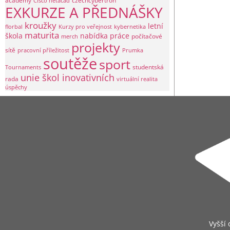
academy
czechcybertron
Cisco netacad
EXKURZE A PŘEDNÁŠKY
kroužky
letní
florbal
Kurzy pro veřejnost
kybernetika
maturita
škola
nabídka práce
počítačové
merch
projekty
sítě
pracovní příležitost
Prumka
soutěže
sport
studentská
Tournaments
unie škol inovativních
rada
virtuální realita
úspěchy
Vyšší 