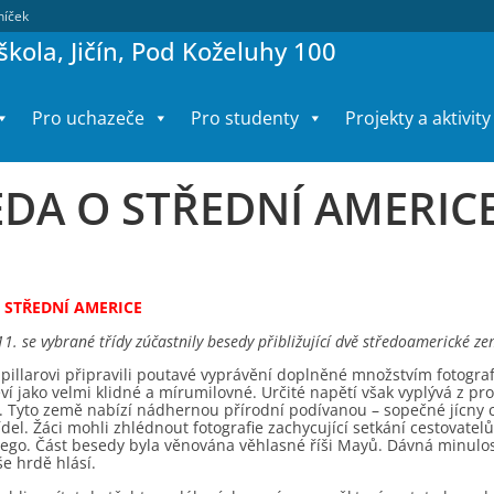
lníček
kola, Jičín, Pod Koželuhy 100
Pro uchazeče
Pro studenty
Projekty a aktivity
EDA O STŘEDNÍ AMERIC
 STŘEDNÍ AMERICE
 11. se vybrané třídy zúčastnily besedy přibližující dvě středoamerické
illarovi připravili poutavé vyprávění doplněné množstvím fotograf
eví jako velmi klidné a mírumilovné. Určité napětí však vyplývá z p
 Tyto země nabízí nádhernou přírodní podívanou – sopečné jícny c
ídel. Žáci mohli zhlédnout fotografie zachycující setkání cestovat
ego. Část besedy byla věnována věhlasné říši Mayů. Dávná minulost
e hrdě hlásí.