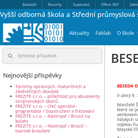
Bakaláři
Rozvrhy
Suplování
Office 365
Jíde
Vyšší odborná škola a Střední průmyslová š
Aktuality
Fablab
O škole
BES
Nejnovější příspěvky
BESEDA O
Termíny opravných, maturitních a
závěrečných zkoušek
V úterý 9.
FREZITE s.r.o. – příležitost pro absolventy
strojírenských oborů
Manželé Šp
FREZITE s.r.o. – CNC operátor-
které se j
programátor / Soustružení a frézování
venkovem.
FREZITE s.r.o. – Nástrojař / Brusič na
lidských s
kulato
sopkou Fu
FREZITE s.r.o. – Nástrojař / Brusič –
Mayské říš
tvarové broušení