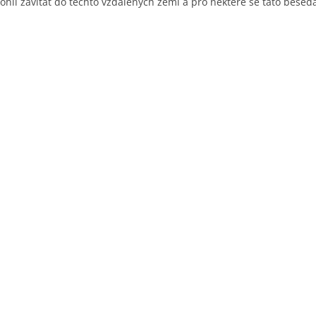
ohli zavítat do těchto vzdálených zemí a pro některé se tato beseda