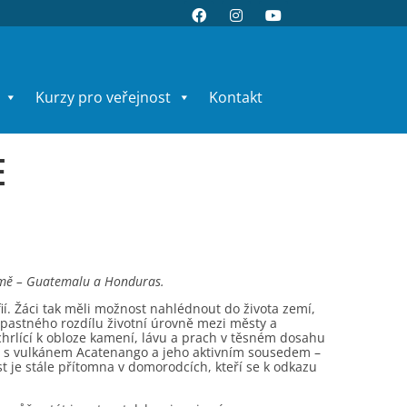
Kurzy pro veřejnost
Kontakt
E
 země – Guatemalu a Honduras.
ií. Žáci tak měli možnost nahlédnout do života zemí,
ropastného rozdílu životní úrovně mezi městy a
hrlící k obloze kamení, lávu a prach v těsném dosahu
elů s vulkánem Acatenango a jeho aktivním sousedem –
 je stále přítomna v domorodcích, kteří se k odkazu