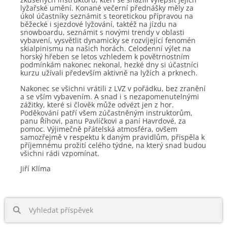
lyžařské umění. Konané večerní přednášky měly za
úkol účastníky seznámit s teoretickou přípravou na
běžecké i sjezdové lyžování, taktéž na jízdu na
snowboardu, seznámit s novými trendy v oblasti
vybavení, vysvětlit dynamicky se rozvíjející fenomén
skialpinismu na našich horách. Celodenní výlet na
horský hřeben se letos vzhledem k povětrnostním
podmínkám nakonec nekonal, hezké dny si účastníci
kurzu užívali především aktivně na lyžích a prknech.
Nakonec se všichni vrátili z LVZ v pořádku, bez zranění
a se vším vybavením. A snad i s nezapomenutelnými
zážitky, které si člověk může odvézt jen z hor.
Poděkování patří všem zúčastněným instruktorům,
panu Říhovi, panu Pavlíčkovi a paní Havrdové, za
pomoc. Výjimečně přátelská atmosféra, ovšem
samozřejmě v respektu k daným pravidlům, přispěla k
příjemnému prožití celého týdne, na který snad budou
všichni rádi vzpomínat.
Jiří Klíma