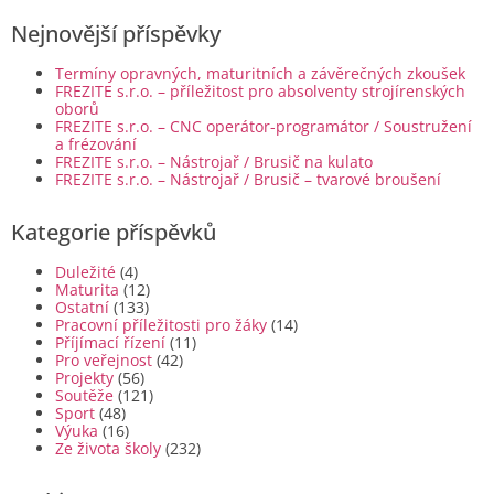
Nejnovější příspěvky
Termíny opravných, maturitních a závěrečných zkoušek
FREZITE s.r.o. – příležitost pro absolventy strojírenských
oborů
FREZITE s.r.o. – CNC operátor-programátor / Soustružení
a frézování
FREZITE s.r.o. – Nástrojař / Brusič na kulato
FREZITE s.r.o. – Nástrojař / Brusič – tvarové broušení
Kategorie příspěvků
Duležité
(4)
Maturita
(12)
Ostatní
(133)
Pracovní příležitosti pro žáky
(14)
Příjímací řízení
(11)
Pro veřejnost
(42)
Projekty
(56)
Soutěže
(121)
Sport
(48)
Výuka
(16)
Ze života školy
(232)