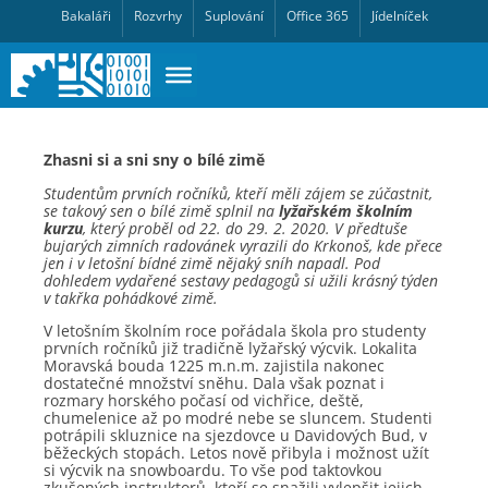
Bakaláři
Rozvrhy
Suplování
Office 365
Jídelníček
Zhasni si a sni sny o bílé zimě
Studentům prvních ročníků, kteří měli zájem se zúčastnit,
se takový sen o bílé zimě splnil na
lyžařském školním
kurzu
, který proběl od 22. do 29. 2. 2020. V předtuše
bujarých zimních radovánek vyrazili do Krkonoš, kde přece
jen i v letošní bídné zimě nějaký sníh napadl. Pod
dohledem vydařené sestavy pedagogů si užili krásný týden
v takřka pohádkové zimě.
V letošním školním roce pořádala škola pro studenty
prvních ročníků již tradičně lyžařský výcvik. Lokalita
Moravská bouda 1225 m.n.m. zajistila nakonec
dostatečné množství sněhu. Dala však poznat i
rozmary horského počasí od vichřice, deště,
chumelenice až po modré nebe se sluncem. Studenti
potrápili skluznice na sjezdovce u Davidových Bud, v
běžeckých stopách. Letos nově přibyla i možnost užít
si výcvik na snowboardu. To vše pod taktovkou
zkušených instruktorů, kteří se snažili vylepšit jejich