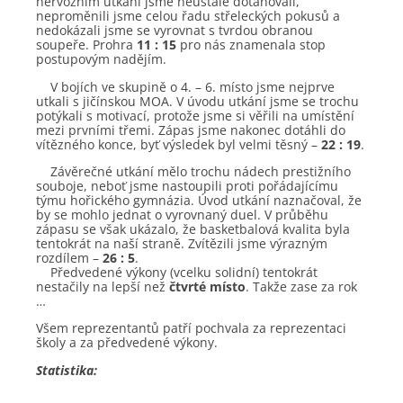
nervózním utkání jsme neustále dotahovali,
neproměnili jsme celou řadu střeleckých pokusů a
nedokázali jsme se vyrovnat s tvrdou obranou
soupeře. Prohra
11 : 15
pro nás znamenala stop
postupovým nadějím.
V bojích ve skupině o 4. – 6. místo jsme nejprve
utkali s jičínskou MOA. V úvodu utkání jsme se trochu
potýkali s motivací, protože jsme si věřili na umístění
mezi prvními třemi. Zápas jsme nakonec dotáhli do
vítězného konce, byť výsledek byl velmi těsný –
22 : 19
.
Závěrečné utkání mělo trochu nádech prestižního
souboje, neboť jsme nastoupili proti pořádajícímu
týmu hořického gymnázia. Úvod utkání naznačoval, že
by se mohlo jednat o vyrovnaný duel. V průběhu
zápasu se však ukázalo, že basketbalová kvalita byla
tentokrát na naší straně. Zvítězili jsme výrazným
rozdílem –
26 : 5
.
Předvedené výkony (vcelku solidní) tentokrát
nestačily na lepší než
čtvrté místo
. Takže zase za rok
…
Všem reprezentantů patří pochvala za reprezentaci
školy a za předvedené výkony.
Statistika: