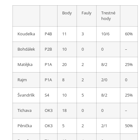
Body
Fauly
Trestné
hody
Koudelka
P4B
11
3
10/6
60%
Bohdálek
P2B
10
0
0
–
Matějka
P1A
20
2
8/2
25%
Rajm
P1A
8
2
2/0
0
Švandrlík
S4
10
5
8/2
25%
Tichava
OK3
18
0
0
–
Pěnička
OK3
5
2
2/1
50%