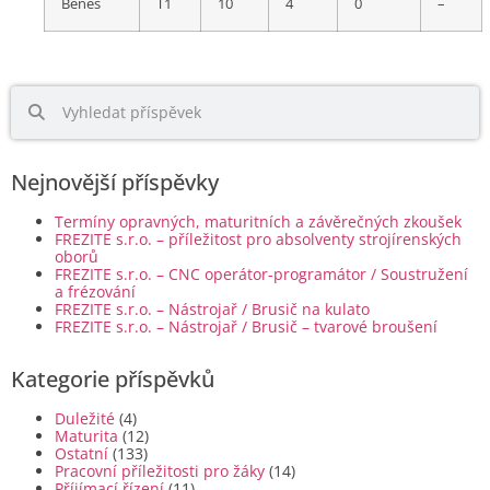
Beneš
T1
10
4
0
–
Nejnovější příspěvky
Termíny opravných, maturitních a závěrečných zkoušek
FREZITE s.r.o. – příležitost pro absolventy strojírenských
oborů
FREZITE s.r.o. – CNC operátor-programátor / Soustružení
a frézování
FREZITE s.r.o. – Nástrojař / Brusič na kulato
FREZITE s.r.o. – Nástrojař / Brusič – tvarové broušení
Kategorie příspěvků
Duležité
(4)
Maturita
(12)
Ostatní
(133)
Pracovní příležitosti pro žáky
(14)
Příjímací řízení
(11)