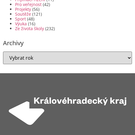
Pro veřejnost
(42)
Projekty
(56)
Soutěže
(121)
Sport
(48)
Výuka
(16)
Ze života školy
(232)
Archivy