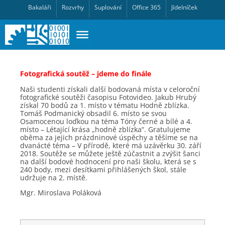
Bakaláři
Rozvrhy
Suplování
Office 365
Jídelníček
Fotografická soutěž – jdeme do finále
Naši studenti získali další bodovaná místa v celoroční
fotografické soutěži časopisu Fotovideo. Jakub Hrubý
získal 70 bodů za 1. místo v tématu Hodně zblízka.
Tomáš Podmanický obsadil 6. místo se svou
Osamocenou loďkou na téma Tóny černé a bílé a 4.
místo – Létající krása „hodně zblízka“. Gratulujeme
oběma za jejich prázdninové úspěchy a těšíme se na
dvanácté téma – V přírodě, které má uzávěrku 30. září
2018. Soutěže se můžete ještě zúčastnit a zvýšit šanci
na další bodové hodnocení pro naši školu, která se s
240 body, mezi desítkami přihlášených škol, stále
udržuje na 2. místě.
Mgr. Miroslava Poláková