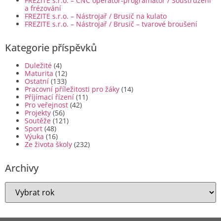
FREZITE s.r.o. – CNC operátor-programátor / Soustružení
a frézování
FREZITE s.r.o. – Nástrojař / Brusič na kulato
FREZITE s.r.o. – Nástrojař / Brusič – tvarové broušení
Kategorie příspěvků
Duležité
(4)
Maturita
(12)
Ostatní
(133)
Pracovní příležitosti pro žáky
(14)
Příjímací řízení
(11)
Pro veřejnost
(42)
Projekty
(56)
Soutěže
(121)
Sport
(48)
Výuka
(16)
Ze života školy
(232)
Archivy