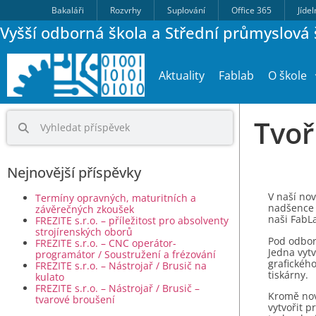
Bakaláři
Rozvrhy
Suplování
Office 365
Jíde
Vyšší odborná škola a Střední průmyslová š
Aktuality
Fablab
O škole
Tvoř
Nejnovější příspěvky
V naší nov
Termíny opravných, maturitních a
nadšence z
závěrečných zkoušek
naši FabL
FREZITE s.r.o. – příležitost pro absolventy
strojírenských oborů
Pod odbor
FREZITE s.r.o. – CNC operátor-
Jedna vytv
programátor / Soustružení a frézování
grafického
FREZITE s.r.o. – Nástrojař / Brusič na
tiskárny.
kulato
FREZITE s.r.o. – Nástrojař / Brusič –
Kromě nov
tvarové broušení
vytvořit p