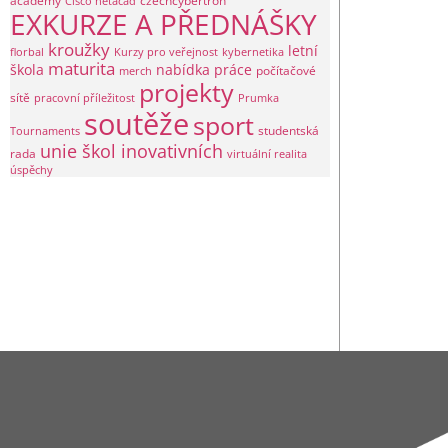
academy
czechcybertron
Cisco netacad
EXKURZE A PŘEDNÁŠKY
kroužky
letní
florbal
Kurzy pro veřejnost
kybernetika
maturita
škola
nabídka práce
počítačové
merch
projekty
sítě
pracovní příležitost
Prumka
soutěže
sport
studentská
Tournaments
unie škol inovativních
rada
virtuální realita
úspěchy