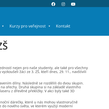
Kurzy pro veřejnost
Kontakt
ZŠ
vedností nejen pro naše studenty, ale také pro všechny
yzkoušeli žáci ze 3. ZŠ, kteří dnes, 29. 11., navštívili
ením dílny. Následně se rozdělili do dvou skupin.
 na ořechy. Druhá skupina si na základě vlastního
aseru z dřevěné překližky. V akci byly také 3D
vánoční dárečky, které u nás mohou vlastnoručně
ře do nového světa, ve kterém využijí moderní