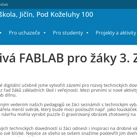
lníček
kola, Jičín, Pod Koželuhy 100
Pro uchazeče
Pro studenty
Projekty a aktivity
ivá FABLAB pro žáky 3. 
é digitální učebně jsme vytvořili zázemí pro rozvoj technických do
 řad žáků základních škol i veřejnosti. Mezi prvními si nové aktivity v
ab dílnu.
ným vedením našich pedagogů se žáci seznámili s technickým vybav
ářela menší svěrák, který bude moci posloužit např. jako louskáček
 návrhu mohla vyrobit puzzle či gravírovaný obrázek zhotovený na l
ých technických dovedností si žáci odnesli i inspiraci na drobné 
ro své blízké. Nejvíce ze všeho se ovšem snažíme pootevřít jim dve