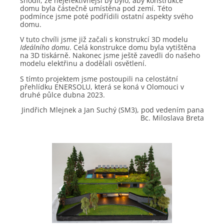
shodli, že nejefektivnější by bylo, aby konstrukce
domu byla částečně umístěna pod zemí. Této
podmínce jsme poté podřídili ostatní aspekty svého
domu.
V tuto chvíli jsme již začali s konstrukcí 3D modelu
Ideálního domu
. Celá konstrukce domu byla vytištěna
na 3D tiskárně. Nakonec jsme ještě zavedli do našeho
modelu elektřinu a dodělali osvětlení.
S tímto projektem jsme postoupili na celostátní
přehlídku ENERSOLU, která se koná v Olomouci v
druhé půlce dubna 2023.
Jindřich Mlejnek a Jan Suchý (SM3), pod vedením pana
Bc. Miloslava Breta