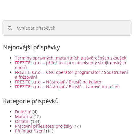
Nejnovější příspěvky
Termíny opravných, maturitních a závěrečných zkoušek
FREZITE s.r.o. – příležitost pro absolventy strojírenských
oborů
FREZITE s.r.o. – CNC operátor-programátor / Soustružení
a frézování
FREZITE s.r.o. – Nástrojař / Brusič na kulato
FREZITE s.r.o. – Nástrojař / Brusič – tvarové broušení
Kategorie příspěvků
Duležité
(4)
Maturita
(12)
Ostatní
(133)
Pracovní příležitosti pro žáky
(14)
Příjímací řízení
(11)