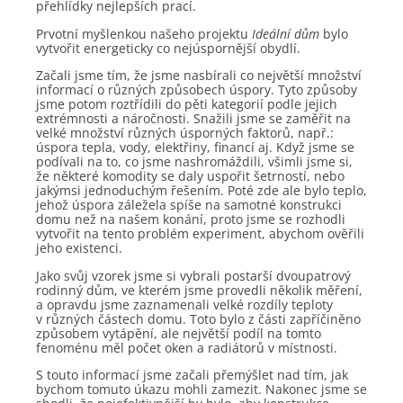
přehlídky nejlepších prací.
Prvotní myšlenkou našeho projektu
Ideální dům
bylo
vytvořit energeticky co nejúspornější obydlí.
Začali jsme tím, že jsme nasbírali co největší množství
informací o různých způsobech úspory. Tyto způsoby
jsme potom roztřídili do pěti kategorií podle jejich
extrémnosti a náročnosti. Snažili jsme se zaměřit na
velké množství různých úsporných faktorů, např.:
úspora tepla, vody, elektřiny, financí aj. Když jsme se
podívali na to, co jsme nashromáždili, všimli jsme si,
že některé komodity se daly uspořit šetrností, nebo
jakýmsi jednoduchým řešením. Poté zde ale bylo teplo,
jehož úspora záležela spíše na samotné konstrukci
domu než na našem konání, proto jsme se rozhodli
vytvořit na tento problém experiment, abychom ověřili
jeho existenci.
Jako svůj vzorek jsme si vybrali postarší dvoupatrový
rodinný dům, ve kterém jsme provedli několik měření,
a opravdu jsme zaznamenali velké rozdíly teploty
v různých částech domu. Toto bylo z části zapříčiněno
způsobem vytápění, ale největší podíl na tomto
fenoménu měl počet oken a radiátorů v místnosti.
S touto informací jsme začali přemýšlet nad tím, jak
bychom tomuto úkazu mohli zamezit. Nakonec jsme se