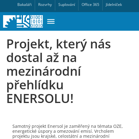
Bakaláři
Rozvrhy
Suplování
Office 365
Jídelníček
Projekt, který nás
dostal až na
mezinárodní
přehlídku
ENERSOLU!
Samotný projekt Enersol je zaměřený na témata OZE,
energetické úspory a omezování emisí. Vrcholem
projektu jsou krajské, celostátní a mezinárodní