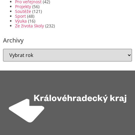
Pro veřejnost
(42)
Projekty
(56)
Soutěže
(121)
Sport
(48)
Výuka
(16)
Ze života školy
(232)
Archivy