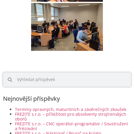
Nejnovější příspěvky
Termíny opravných, maturitních a závěrečných zkoušek
FREZITE s.r.o. – příležitost pro absolventy strojírenských
oborů
FREZITE s.r.o. – CNC operátor-programátor / Soustružení
a frézování
FREZITE s.r.o. – Nástrojař / Brusič na kulato