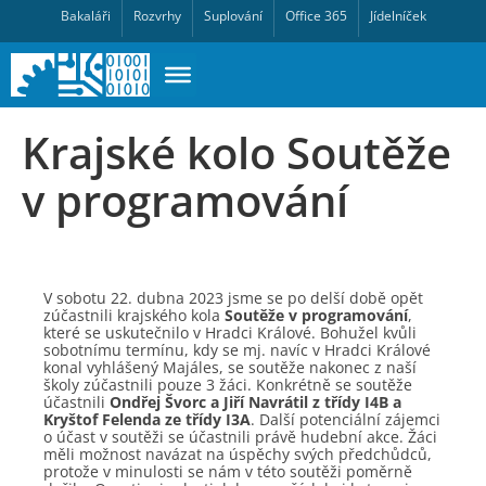
Bakaláři
Rozvrhy
Suplování
Office 365
Jídelníček
Krajské kolo Soutěže
v programování
V sobotu 22. dubna 2023 jsme se po delší době opět
zúčastnili krajského kola
Soutěže v programování
,
které se uskutečnilo v Hradci Králové. Bohužel kvůli
sobotnímu termínu, kdy se mj. navíc v Hradci Králové
konal vyhlášený Majáles, se soutěže nakonec z naší
školy zúčastnili pouze 3 žáci. Konkrétně se soutěže
účastnili
Ondřej Švorc a Jiří Navrátil z třídy I4B a
Kryštof Felenda ze třídy I3A
. Další potenciální zájemci
o účast v soutěži se účastnili právě hudební akce. Žáci
měli možnost navázat na úspěchy svých předchůdců,
protože v minulosti se nám v této soutěži poměrně