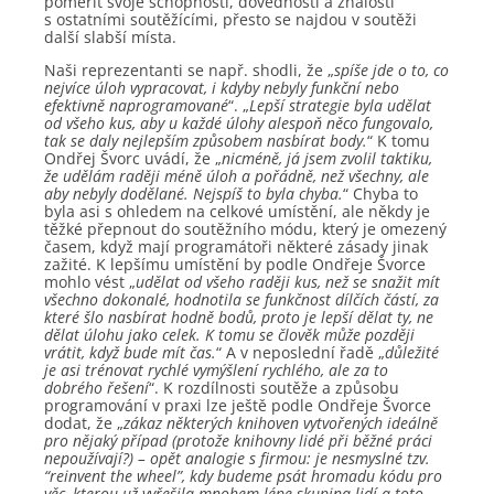
poměřit svoje schopnosti, dovednosti a znalosti
s ostatními soutěžícími, přesto se najdou v soutěži
další slabší místa.
Naši reprezentanti se např. shodli, že „
spíše jde o to, co
nejvíce úloh vypracovat, i kdyby nebyly funkční nebo
efektivně naprogramované
“. „
Lepší strategie byla udělat
od všeho kus, aby u každé úlohy alespoň něco fungovalo,
tak se daly nejlepším způsobem nasbírat body.
“ K tomu
Ondřej Švorc uvádí, že „
nicméně, já jsem zvolil taktiku,
že udělám raději méně úloh a pořádně, než všechny, ale
aby nebyly dodělané. Nejspíš to byla chyba.
“ Chyba to
byla asi s ohledem na celkové umístění, ale někdy je
těžké přepnout do soutěžního módu, který je omezený
časem, když mají programátoři některé zásady jinak
zažité. K lepšímu umístění by podle Ondřeje Švorce
mohlo vést „
udělat od všeho raději kus, než se snažit mít
všechno dokonalé, hodnotila se funkčnost dílčích částí, za
které šlo nasbírat hodně bodů, proto je lepší dělat ty, ne
dělat úlohu jako celek. K tomu se člověk může později
vrátit, když bude mít čas.
“ A v neposlední řadě „
důležité
je asi trénovat rychlé vymýšlení rychlého, ale za to
dobrého řešení
“. K rozdílnosti soutěže a způsobu
programování v praxi lze ještě podle Ondřeje Švorce
dodat, že „
zákaz některých knihoven vytvořených ideálně
pro nějaký případ (protože knihovny lidé při běžné práci
nepoužívají?) – opět analogie s firmou: je nesmyslné tzv.
“reinvent the wheel”, kdy budeme psát hromadu kódu pro
věc, kterou už vyřešila mnohem lépe skupina lidí a toto