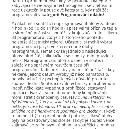
dařilo. Oproti minulosti, kdy se pořádala i kategorie
zabývající se webovými technologiemi, se v letošním
roce uskutečnily pouze dvě kategorie, kdy naši žáci
programovali v
kategorii Programování mládež
.
Za úkol měli soutěžící naprogramovat 4 úlohy za dobu
4 hodin (od 10 do 14 hodin). I přes velmi příznivé teplé
a slunečné počasí se soutěže z kraje zúčastnilo celkem
33 programátorů, což je z historického pohledu
nejspíše účastnický rekord. Účastníci si mohli vybrat
programovací jazyk, ve kterém dané úlohy
naprogramují. Tematicky se jednalo o následující
úlohy: bludiště, kalkulačka i se zlomky, mini puzzle a
tetris. Naprogramování úloh a úspěch v soutěži
záležely na správném rozvržení času při
programování. K dispozici byly na místě počítače, kdy
některé, jejichž datum výroby již něco pamatovalo,
nebyly bohužel z pochopitelných důvodů pro tuto
soutěž ideální. Soutěžící kvůli technickým problémům
(např. několikáté vypadnutí prohlížeče, sestavení
aplikace dvakrát, velmi dlouhé doby kompilování)
mohli ztratit drahocenný čas. Navíc „
na některých PC
byl Windows 7, který se sekal už při pohybu kurzoru, na
některých zase Windows 10, proto mi nepřijde, že soutěž
zařídila rovné hardwarové podmínky pro všechny
“. I když
to nemusí být na první pohled patrné, celkově úlohy
byly na požadovaný čas složité. I když je soutěž velice
zajímavá se zajímavými úlohami a soutěžící si mohou