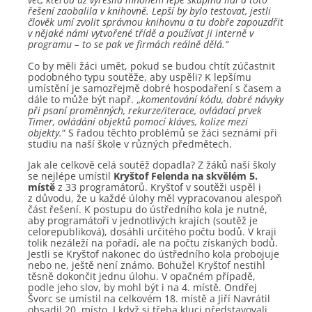
řešení zaobalila v knihovně. Lepší by bylo testovat, jestli
člověk umí zvolit správnou knihovnu a tu dobře zapouzdřit
v nějaké námi vytvořené třídě a používat ji interně v
programu – to se pak ve firmách reálně dělá.“
Co by měli žáci umět, pokud se budou chtít zúčastnit
podobného typu soutěže, aby uspěli? K lepšímu
umístění je samozřejmě dobré hospodaření s časem a
dále to může být např. „
komentování kódu, dobré návyky
při psaní proměnných, rekurze/iterace, ovládací prvek
Timer, ovládání objektů pomocí kláves, kolize mezi
objekty.
“ S řadou těchto problémů se žáci seznámí při
studiu na naší škole v různých předmětech.
Jak ale celkově celá soutěž dopadla? Z žáků naší školy
se nejlépe umístil
Kryštof Felenda na skvělém 5.
místě
z 33 programátorů. Kryštof v soutěži uspěl i
z důvodu, že u každé úlohy měl vypracovanou alespoň
část řešení. K postupu do ústředního kola je nutné,
aby programátoři v jednotlivých krajích (soutěž je
celorepubliková), dosáhli určitého počtu bodů. V kraji
tolik nezáleží na pořadí, ale na počtu získaných bodů.
Jestli se Kryštof nakonec do ústředního kola probojuje
nebo ne, ještě není známo. Bohužel Kryštof nestihl
těsně dokončit jednu úlohu. V opačném případě,
podle jeho slov, by mohl být i na 4. místě. Ondřej
Švorc se umístil na celkovém 18. místě a Jiří Navrátil
obsadil 20. místo. I když si třeba kluci představovali