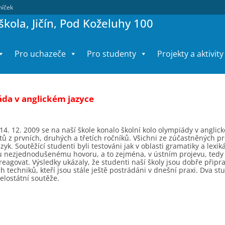
lníček
kola, Jičín, Pod Koželuhy 100
Pro uchazeče
Pro studenty
Projekty a aktivity
da v anglickém jazyce
14. 12. 2009 se na naší škole konalo školní kolo olympiády v anglic
ů z prvních, druhých a třetích ročníků. Všichni ze zúčastněných pr
azyk. Soutěžící studenti byli testováni jak v oblasti gramatiky a le
 nezjednodušenému hovoru, a to zejména, v ústním projevu, tedy s
eagovat. Výsledky ukázaly, že studenti naší školy jsou dobře připra
 techniků, kteří jsou stále ještě postrádáni v dnešní praxi. Dva s
celostátní soutěže.