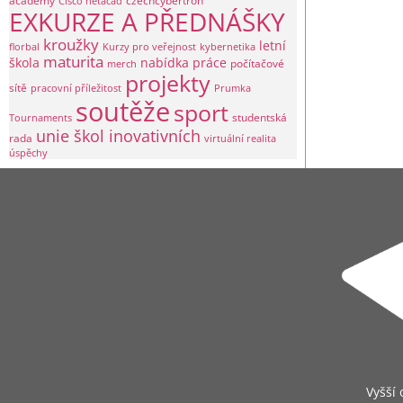
academy
czechcybertron
Cisco netacad
EXKURZE A PŘEDNÁŠKY
kroužky
letní
florbal
Kurzy pro veřejnost
kybernetika
maturita
škola
nabídka práce
počítačové
merch
projekty
sítě
pracovní příležitost
Prumka
soutěže
sport
studentská
Tournaments
unie škol inovativních
rada
virtuální realita
úspěchy
Vyšší 