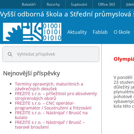
Bakaláři
Rozvrhy
Suplování
Office 365
Jíde
Vyšší odborná škola a Střední průmyslová š
Aktuality
Fablab
O škole
Olympiá
Nejnovější příspěvky
V pondělí 
23 student
Termíny opravných, maturitních a
důležitý j
závěrečných zkoušek
plynulému
FREZITE s.r.o. – příležitost pro absolventy
pohotově r
strojírenských oborů
vybavených
FREZITE s.r.o. – CNC operátor-
kola této 
programátor / Soustružení a frézování
FREZITE s.r.o. – Nástrojař / Brusič na
kulato
FREZITE s.r.o. – Nástrojař / Brusič –
tvarové broušení