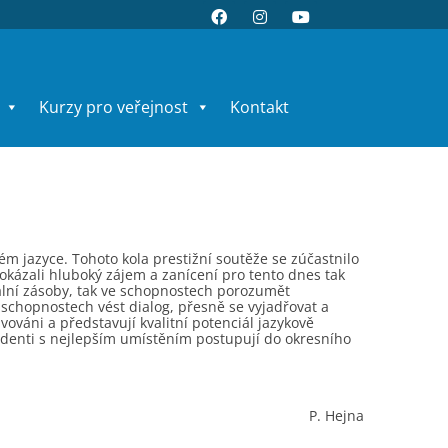
Kurzy pro veřejnost
Kontakt
kém jazyce. Tohoto kola prestižní soutěže se zúčastnilo
okázali hluboký zájem a zanícení pro tento dnes tak
xikální zásoby, tak ve schopnostech porozumět
chopnostech vést dialog, přesně se vyjadřovat a
vováni a představují kvalitní potenciál jazykově
tudenti s nejlepším umístěním postupují do okresního
P. Hejna