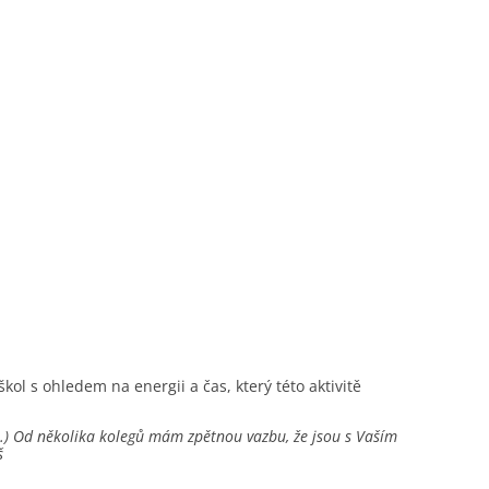
ol s ohledem na energii a čas, který této aktivitě
(…) Od několika kolegů mám zpětnou vazbu, že jsou s Vaším
š