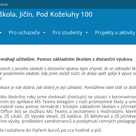
lníček
kola, Jičín, Pod Koželuhy 100
Pro uchazeče
Pro studenty
Projekty a aktivity
omáhají učitelům. Pomoc základním školám s distanční výukou.
stech z jarního období s distanční výukou bylo zřejmé, že se základní 
V podzimním období, kdy jsme začali tušit, že doba opět spěje k výuce
m:
ikace je tak dobrá, jak dobrý je její uživatel. Pomůžeme vám stát se dobr
átku školního roku jsme sledovali zhoršující se situaci s koronavir
ením do aplikace MS Teams kolegům z naší průmyslové školy a umož
, nabídl svou pomoc tentokrát i blízkým základním školám v jičínsk
 Office 365 se službou MS Teams a seznámení s možnostmi, které 
, ZŠ Libáň, ZŠ Vysoké Veselí, ZŠ Valdice, ZŠ Bělohrad a ZŠ Jičíněv
line výuky, proškolení zaměstnanců a poskytnutí cenných pedagog
la rozložena do čtyřech kurzů po cca hodině a půl.