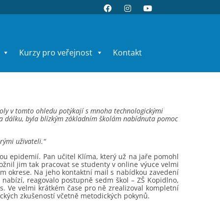
Kurzy pro veřejnost
Kontakt
školy v tomto ohledu potýkají s mnoha technologickými
 na dálku, byla blízkým základním školám nabídnuta pomoc
ými uživateli.“
ovou epidemií. Pan učitel Klíma, který už na jaře pomohl
nil jim tak pracovat se studenty v online výuce velmi
ém okrese. Na jeho kontaktní mail s nabídkou zavedení
nabízí, reagovalo postupně sedm škol – ZŠ Kopidlno,
es. Ve velmi krátkém čase pro ně zrealizoval kompletní
ických zkušeností včetně metodických pokynů.