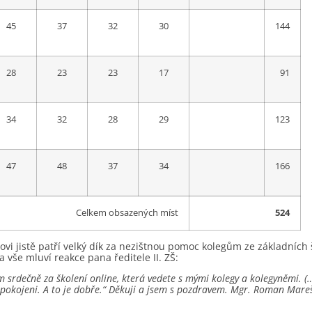
45
37
32
30
144
28
23
23
17
91
34
32
28
29
123
47
48
37
34
166
Celkem obsazených míst
524
vi jistě patří velký dík za nezištnou pomoc kolegům ze základních šk
a vše mluví reakce pana ředitele II. ZŠ:
m srdečně za školení online, která vedete s mými kolegy a kolegyněmi. 
pokojeni. A to je dobře.“ Děkuji a jsem s pozdravem. Mgr. Roman Mare