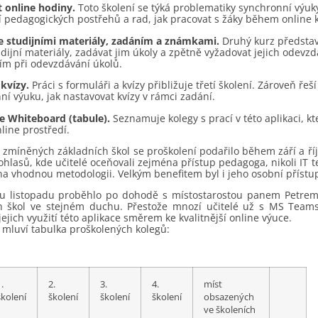
t online hodiny.
Toto školení se týká problematiky synchronní výuk
í pedagogických postřehů a rad, jak pracovat s žáky během online 
se studijními materiály, zadáním a známkami.
Druhý kurz představu
ijní materiály, zadávat jim úkoly a zpětně vyžadovat jejich odevz
m při odevzdávání úkolů.
 kvízy.
Práci s formuláři a kvízy přibližuje třetí školení. Zároveň řeš
í výuku, jak nastavovat kvízy v rámci zadání.
ce Whiteboard (tabule).
Seznamuje kolegy s prací v této aplikaci, k
nline prostředí.
 zmíněných základních škol se proškolení podařilo během září a říj
hlasů, kde učitelé oceňovali zejména přístup pedagoga, nikoli IT t
a vhodnou metodologii. Velkým benefitem byl i jeho osobní přístup,
u listopadu proběhlo po dohodě s místostarostou panem Petrem 
h škol ve stejném duchu. Přestože mnozí učitelé už s MS Teams
jejich využití této aplikace směrem ke kvalitnější online výuce.
mluví tabulka proškolených kolegů:
.
2.
3.
4.
míst
školení
školení
školení
školení
obsazených
ve školeních