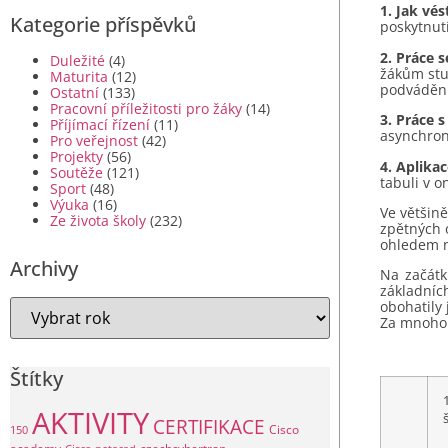
1. Jak vés
Kategorie příspěvků
poskytnut
2. Práce 
Duležité
(4)
žákům stud
Maturita
(12)
podvádění
Ostatní
(133)
Pracovní příležitosti pro žáky
(14)
3. Práce s
Příjímací řízení
(11)
asynchronn
Pro veřejnost
(42)
Projekty
(56)
4. Aplika
Soutěže
(121)
tabuli v o
Sport
(48)
Výuka
(16)
Ve většině
Ze života školy
(232)
zpětných o
ohledem n
Archivy
Na začátk
základníc
obohatily 
Za mnoho 
Štítky
1
AKTIVITY
CERTIFIKACE
Cisco
150