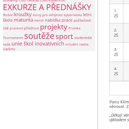
academy
czechcybertron
Cisco netacad
EXKURZE A PŘEDNÁŠKY
1.
kroužky
letní
florbal
Kurzy pro veřejnost
kybernetika
ZŠ
maturita
škola
nabídka práce
počítačové
merch
projekty
sítě
pracovní příležitost
Prumka
2.
soutěže
sport
ZŠ
studentská
Tournaments
unie škol inovativních
rada
virtuální realita
3.
úspěchy
ZŠ
4.
ZŠ
Panu Klímo
věnoval. Z
„Děkuji vá
výkladem s