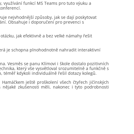
y, využívání funkcí MS Teams pro tuto výuku a
konferencí.
je nejvhodnější způsoby, jak se dají poskytovat
dání. Obsahuje i doporučení pro prevenci s
í otázku, jak efektivně a bez velké námahy řešit
terá je schopna plnohodnotně nahradit interaktivní
na. Vesměs se panu Klímovi i škole dostalo pozitivních
echnika, který vše vysvětloval srozumitelně a funkčně s
 téměř kdykoli individuálně řešil dotazy kolegů.
Hamáčkem ještě proškolení všech čtyřech jičínských
 nějaké zkušenosti měli, nakonec i tyto podrobnosti