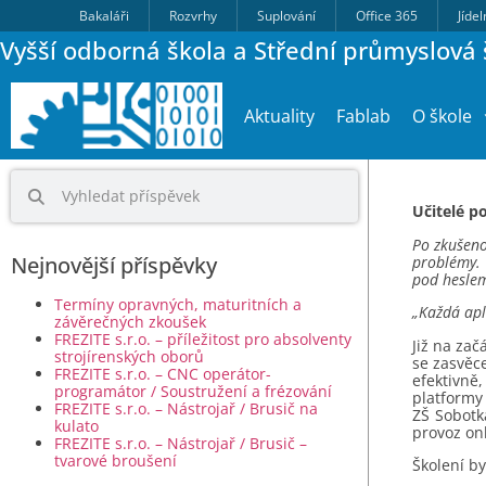
Bakaláři
Rozvrhy
Suplování
Office 365
Jíde
Vyšší odborná škola a Střední průmyslová š
Aktuality
Fablab
O škole
Učitelé p
Po zkušeno
Nejnovější příspěvky
problémy. 
pod hesle
Termíny opravných, maturitních a
„Každá apl
závěrečných zkoušek
FREZITE s.r.o. – příležitost pro absolventy
Již na zač
strojírenských oborů
se zasvěc
FREZITE s.r.o. – CNC operátor-
efektivně
programátor / Soustružení a frézování
platformy
FREZITE s.r.o. – Nástrojař / Brusič na
ZŠ Sobotka
kulato
provoz on
FREZITE s.r.o. – Nástrojař / Brusič –
tvarové broušení
Školení by