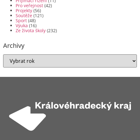
Příjímací řízení
(11)
Pro veřejnost
(42)
Projekty
(56)
Soutěže
(121)
Sport
(48)
Výuka
(16)
Ze života školy
(232)
Archivy