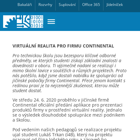
Bakaláři
Rozvrhy
Suplování
Office 365
Jídelníček
VIRTUÁLNÍ REALITA PRO FIRMU CONTINENTAL
Pro technickou školu jsou bezesporu klíčové odborné
předměty, ve kterých studenti získají základní znalosti a
dovednosti v oboru. Ti výjimečně nadaní se realizují i
mimo školní lavice v soutěžích a různých projektech. Proto
nás potěšilo, když jsme dostali nabídku ke spolupráci od
jičínské pobočky firmy Continental. Přece jenom kontakt s
reálnou praxí je ta nejcennější zkušenost, kterou může
student dostat.
Ve středu 24. 6. 2020 proběhlo v jičínské firmě
Continental oficiální předání aplikace pro prezentaci
produktů firmy v prostřední virtuální reality. Jednalo
se o výsledek dlouhodobé spolupráce mezi podnikem
a školou.
Pod vedením našich pedagogů se realizace projektu
ujal student Lukáš Trkan (I4B), který na projektu
pracoval od října loňského roku a zároveň ho