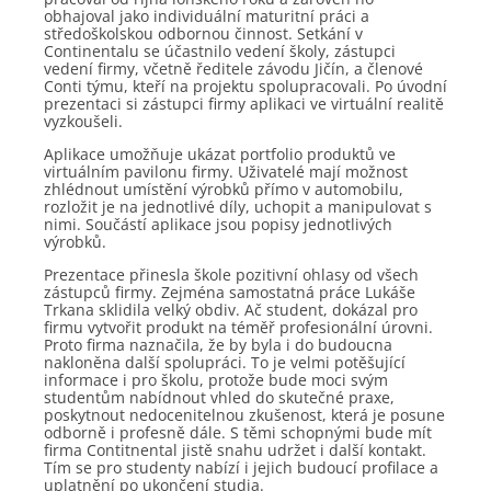
obhajoval jako individuální maturitní práci a
středoškolskou odbornou činnost. Setkání v
Continentalu se účastnilo vedení školy, zástupci
vedení firmy, včetně ředitele závodu Jičín, a členové
Conti týmu, kteří na projektu spolupracovali. Po úvodní
prezentaci si zástupci firmy aplikaci ve virtuální realitě
vyzkoušeli.
Aplikace umožňuje ukázat portfolio produktů ve
virtuálním pavilonu firmy. Uživatelé mají možnost
zhlédnout umístění výrobků přímo v automobilu,
rozložit je na jednotlivé díly, uchopit a manipulovat s
nimi. Součástí aplikace jsou popisy jednotlivých
výrobků.
Prezentace přinesla škole pozitivní ohlasy od všech
zástupců firmy. Zejména samostatná práce Lukáše
Trkana sklidila velký obdiv. Ač student, dokázal pro
firmu vytvořit produkt na téměř profesionální úrovni.
Proto firma naznačila, že by byla i do budoucna
nakloněna další spolupráci. To je velmi potěšující
informace i pro školu, protože bude moci svým
studentům nabídnout vhled do skutečné praxe,
poskytnout nedocenitelnou zkušenost, která je posune
odborně i profesně dále. S těmi schopnými bude mít
firma Contitnental jistě snahu udržet i další kontakt.
Tím se pro studenty nabízí i jejich budoucí profilace a
uplatnění po ukončení studia.