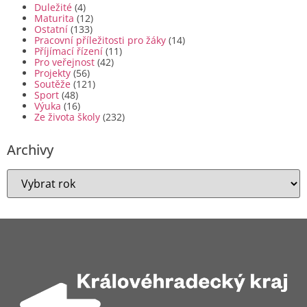
Duležité
(4)
Maturita
(12)
Ostatní
(133)
Pracovní příležitosti pro žáky
(14)
Příjímací řízení
(11)
Pro veřejnost
(42)
Projekty
(56)
Soutěže
(121)
Sport
(48)
Výuka
(16)
Ze života školy
(232)
Archivy