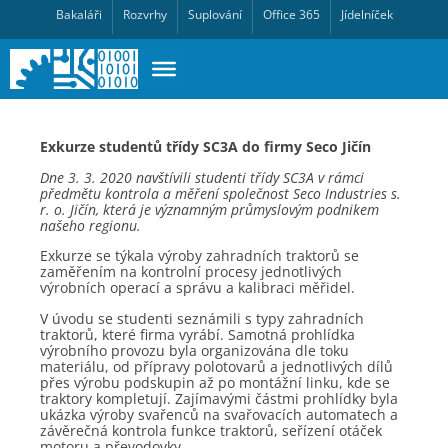
Bakaláři
Rozvrhy
Suplování
Office 365
Jídelníček
Exkurze studentů třídy SC3A do firmy Seco Jičín
Dne 3. 3. 2020 navštívili studenti třídy SC3A v rámci
předmětu kontrola a měření společnost Seco Industries s.
r. o. Jičín, která je významným průmyslovým podnikem
našeho regionu.
Exkurze se týkala výroby zahradních traktorů se
zaměřením na kontrolní procesy jednotlivých
výrobních operací a správu a kalibraci měřidel.
V úvodu se studenti seznámili s typy zahradních
traktorů, které firma vyrábí. Samotná prohlídka
výrobního provozu byla organizována dle toku
materiálu, od přípravy polotovarů a jednotlivých dílů
přes výrobu podskupin až po montážní linku, kde se
traktory kompletují. Zajímavými částmi prohlídky byla
ukázka výroby svařenců na svařovacích automatech a
závěrečná kontrola funkce traktorů, seřízení otáček
motoru a převodovky.