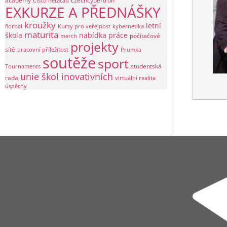
academy
czechcybertron
Cisco netacad
EXKURZE A PŘEDNÁŠKY
kroužky
letní
florbal
Kurzy pro veřejnost
kybernetika
maturita
škola
nabídka práce
počítačové
merch
projekty
sítě
pracovní příležitost
Prumka
soutěže
sport
studentská
Tournaments
unie škol inovativních
rada
virtuální realita
úspěchy