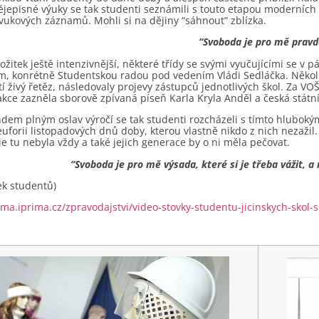
dějepisné výuky se tak studenti seznámili s touto etapou moderních
zvukových záznamů. Mohli si na dějiny “sáhnout” zblízka.
“Svoboda je pro mě pravd
ožitek ještě intenzivnější, některé třídy se svými vyučujícími se v
, konrétně Studentskou radou pod vedením Vládi Sedláčka. Několik 
 živý řetěz, následovaly projevy zástupců jednotlivých škol. Za VOŠ
akce zazněla sborově zpívaná píseň Karla Kryla Anděl a česká státn
dem plným oslav výročí se tak studenti rozcházeli s tímto hlubokým
uforii listopadových dnů doby, kterou vlastně nikdo z nich nezažil. 
 tu nebyla vždy a také jejich generace by o ni měla pečovat.
“Svoboda je pro mě výsada, které si je třeba vážit, a
ek studentů)
ima.iprima.cz/zpravodajstvi/video-stovky-studentu-jicinskych-skol-se