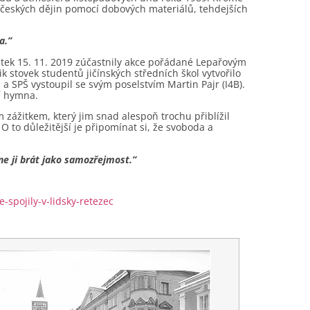
 českých dějin pomocí dobových materiálů, tehdejších
a.”
 pátek 15. 11. 2019 zúčastnily akce pořádané Lepařovým
stovek studentů jičínských středních škol vytvořilo
 a SPŠ vystoupil se svým poselstvím Martin Pajr (I4B).
í hymna.
 zážitkem, který jim snad alespoň trochu přiblížil
O to důležitější je připomínat si, že svoboda a
 ne ji brát jako samozřejmost.”
-spojily-v-lidsky-retezec