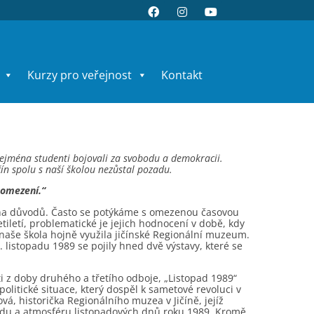
Kurzy pro veřejnost
Kontakt
zejména studenti bojovali za svobodu a demokracii.
čín spolu s naší školou nezůstal pozadu.
 omezení.“
ha důvodů. Často se potýkáme s omezenou časovou
letí, problematické je jejich hodnocení v době, kdy
 naše škola hojně využila jičínské Regionální muzeum.
listopadu 1989 se pojily hned dvě výstavy, které se
sti z doby druhého a třetího odboje, „Listopad 1989“
olitické situace, který dospěl k sametové revoluci v
, historička Regionálního muzea v Jičíně, jejíž
ladu a atmosféru listopadových dnů roku 1989. Kromě