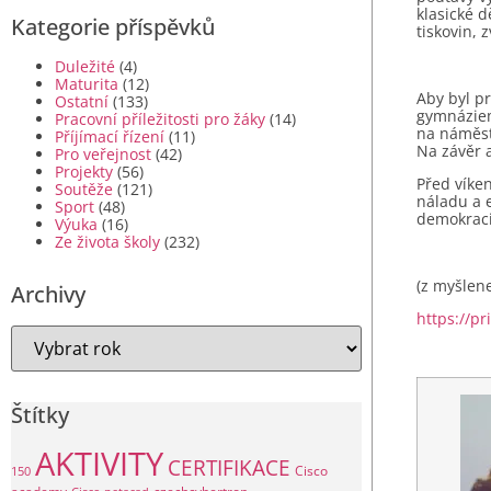
klasické 
Kategorie příspěvků
tiskovin, 
Duležité
(4)
Maturita
(12)
Aby byl pr
Ostatní
(133)
gymnáziem
Pracovní příležitosti pro žáky
(14)
na náměstí
Příjímací řízení
(11)
Na závěr 
Pro veřejnost
(42)
Projekty
(56)
Před víken
Soutěže
(121)
náladu a e
Sport
(48)
demokracie
Výuka
(16)
Ze života školy
(232)
(z myšlen
Archivy
https://pr
Štítky
AKTIVITY
CERTIFIKACE
Cisco
150