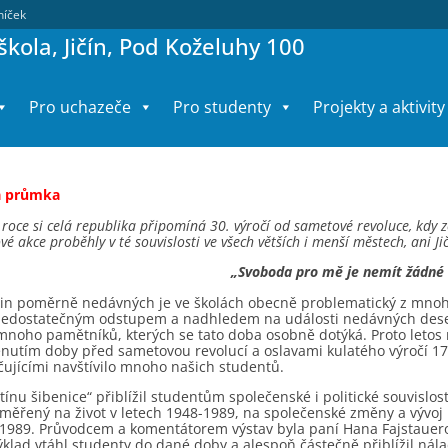
lníček
kola, Jičín, Pod Koželuhy 100
Pro uchazeče
Pro studenty
Projekty a aktivity
á průmka
 roce si celá republika připomíná 30. výročí od sametové revoluce, kdy 
 akce proběhly v té souvislosti ve všech větších i menší městech, ani Ji
„Svoboda pro mě je nemít žádné
jin poměrně nedávných je ve školách obecně problematický z mno
 nedostatečným odstupem a nadhledem na události nedávných deseti
 mnoho pamětníků, kterých se tato doba osobně dotýká. Proto letos
nutím doby před sametovou revolucí a oslavami kulatého výročí 17. 
čujícími navštívilo mnoho našich studentů.
stínu šibenice“ přiblížil studentům společenské i politické souvislo
měřený na život v letech 1948-1989, na společenské změny a vývoj p
 1989. Průvodcem a komentátorem výstav byla paní Hana Fajstauerová
ýklad vtáhl studenty do dané doby a alespoň částečně přiblížil ná