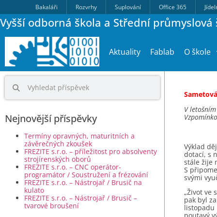
Bakaláři
Rozvrhy
Suplování
Office 365
Jíde
Vyšší odborná škola a Střední průmyslová š
Aktuality
Fablab
O škole
Sametov
V letošním
Nejnovější příspěvky
Vzpomínkové
Termíny opravných, maturitních a
závěrečných zkoušek
Výklad dě
FREZITE s.r.o. – příležitost pro absolventy
dotací, s
strojírenských oborů
stále žije
FREZITE s.r.o. – CNC operátor-
S připome
programátor / Soustružení a frézování
svými vyu
FREZITE s.r.o. – Nástrojař / Brusič na
kulato
„Život ve 
FREZITE s.r.o. – Nástrojař / Brusič –
pak byl za
tvarové broušení
listopadu
poutavý v