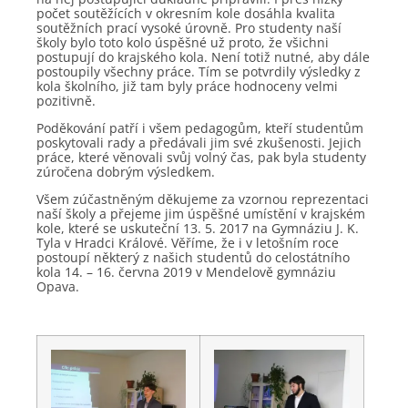
počet soutěžících v okresním kole dosáhla kvalita
soutěžních prací vysoké úrovně. Pro studenty naší
školy bylo toto kolo úspěšné už proto, že všichni
postupují do krajského kola. Není totiž nutné, aby dále
postoupily všechny práce. Tím se potvrdily výsledky z
kola školního, již tam byly práce hodnoceny velmi
pozitivně.
Poděkování patří i všem pedagogům, kteří studentům
poskytovali rady a předávali jim své zkušenosti. Jejich
práce, které věnovali svůj volný čas, pak byla studenty
zúročena dobrým výsledkem.
Všem zúčastněným děkujeme za vzornou reprezentaci
naší školy a přejeme jim úspěšné umístění v krajském
kole, které se uskuteční 13. 5. 2017 na Gymnáziu J. K.
Tyla v Hradci Králové. Věříme, že i v letošním roce
postoupí některý z našich studentů do celostátního
kola 14. – 16. června 2019 v Mendelově gymnáziu
Opava.