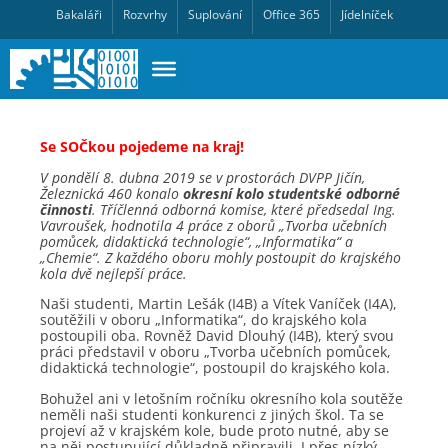
Bakaláři
Rozvrhy
Suplování
Office 365
Jídelníček
Se SOČkou pojedeme na kraj!
V pondělí 8. dubna 2019 se v prostorách DVPP Jičín,
Železnická 460 konalo
okresní kolo studentské odborné
činnosti
. Tříčlenná odborná komise, které předsedal Ing.
Vavroušek, hodnotila 4 práce z oborů „Tvorba učebních
pomůcek, didaktická technologie“, „Informatika“ a
„Chemie“. Z každého oboru mohly postoupit do krajského
kola dvě nejlepší práce.
Naši studenti, Martin Lešák (I4B) a Vítek Vaníček (I4A),
soutěžili v oboru „Informatika“, do krajského kola
postoupili oba. Rovněž David Dlouhý (I4B), který svou
práci představil v oboru „Tvorba učebních pomůcek,
didaktická technologie“, postoupil do krajského kola.
Bohužel ani v letošním ročníku okresního kola soutěže
neměli naši studenti konkurenci z jiných škol. Ta se
projeví až v krajském kole, bude proto nutné, aby se
na něj postupující důkladně připravili. I přes nízký