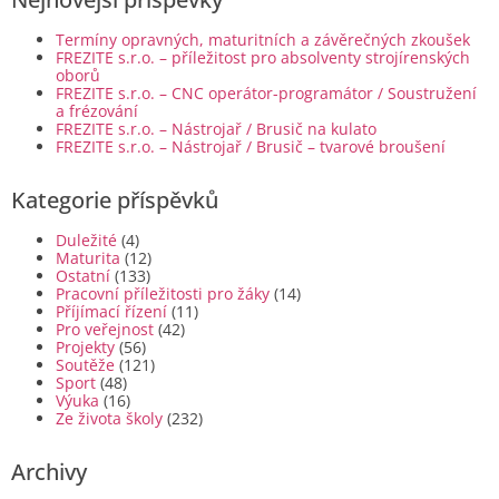
Termíny opravných, maturitních a závěrečných zkoušek
FREZITE s.r.o. – příležitost pro absolventy strojírenských
oborů
FREZITE s.r.o. – CNC operátor-programátor / Soustružení
a frézování
FREZITE s.r.o. – Nástrojař / Brusič na kulato
FREZITE s.r.o. – Nástrojař / Brusič – tvarové broušení
Kategorie příspěvků
Duležité
(4)
Maturita
(12)
Ostatní
(133)
Pracovní příležitosti pro žáky
(14)
Příjímací řízení
(11)
Pro veřejnost
(42)
Projekty
(56)
Soutěže
(121)
Sport
(48)
Výuka
(16)
Ze života školy
(232)
Archivy