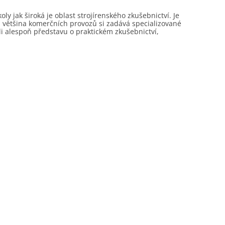
 jak široká je oblast strojírenského zkušebnictví. Je
ť i většina komerčních provozů si zadává specializované
li alespoň představu o praktickém zkušebnictví,