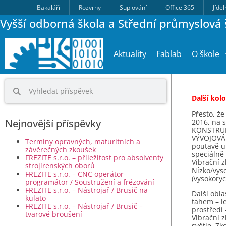
Bakaláři
Rozvrhy
Suplování
Office 365
Jíde
Vyšší odborná škola a Střední průmyslová š
Aktuality
Fablab
O škole
Další kol
Přesto, že
Nejnovější příspěvky
2016, na s
KONSTRUKC
VÝVOJOVÁ 
Termíny opravných, maturitních a
poutavě uk
závěrečných zkoušek
speciálně
FREZITE s.r.o. – příležitost pro absolventy
Vibrační z
strojírenských oborů
Nízko/vys
FREZITE s.r.o. – CNC operátor-
(vysokoryc
programátor / Soustružení a frézování
FREZITE s.r.o. – Nástrojař / Brusič na
Další obla
kulato
tahem – le
FREZITE s.r.o. – Nástrojař / Brusič –
prostředí 
tvarové broušení
Vibrační z
světle, Zk