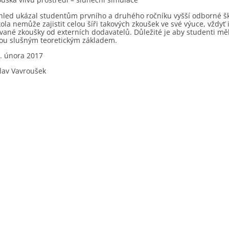
led ukázal studentům prvního a druhého ročníku vyšší odborné školy
škola nemůže zajistit celou šíři takových zkoušek ve své výuce, vždy
ované zkoušky od externích dodavatelů. Důležité je aby studenti mě
u slušným teoretickým základem.
0. února 2017
slav Vavroušek