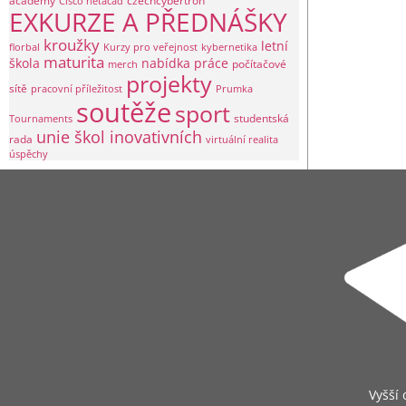
academy
czechcybertron
Cisco netacad
EXKURZE A PŘEDNÁŠKY
kroužky
letní
florbal
Kurzy pro veřejnost
kybernetika
maturita
škola
nabídka práce
počítačové
merch
projekty
sítě
pracovní příležitost
Prumka
soutěže
sport
studentská
Tournaments
unie škol inovativních
rada
virtuální realita
úspěchy
Vyšší 