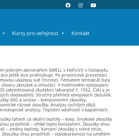
Kurzy pro veřejnost
Kontakt
ovým jediným akcionářem SWELL v Hořicích v listopadu
áce ještě více prohlubuje. Po prosincové prezentaci
ímavou ukázkou své činnosti. Tématem tentokrát byla
 útvaru zkoušek a simulací. V hodinovém vystoupení
5 (akreditovaná zkušební laboratoř č. 1552, ČIA) a je
ejich dodavatelů. Stručný přehled vývojových zkoušek:
oušky dílů a sestav – komponentní zkoušky,
namické rázové zkoušky, Analýzy rychlých dějů
ikroskopické analýzy, Teplotní odolnosti v kapalinách.
koušky tahem za okolní teploty – kovy, Smykové zkoušky
vlivu prostředí – vlhké teplo konstantní, Zkoušky vlivu
edí – změny teploty, Korozní zkoušky v solné mlze,
l, Zkouška vlivu prostředí – stálobarevnost na umělém