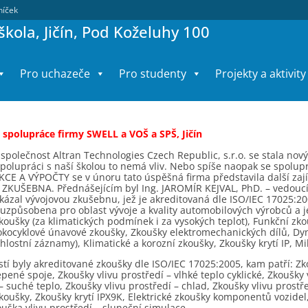
lníček
kola, Jičín, Pod Koželuhy 100
Pro uchazeče
Pro studenty
Projekty a aktivity
o spolupráce firmy SWELL a VOŠ a SPŠ, Jičín
 společnost Altran Technologies Czech Republic, s.r.o. se stala n
polupráci s naší školou to nemá vliv. Nebo spíše naopak se spolupr
E A VÝPOČTY se v únoru tato úspěšná firma představila další zaj
ZKUŠEBNA. Přednášejícím byl Ing. JAROMÍR KEJVAL, PhD. – vedoucí
ázal vývojovou zkušebnu, jež je akreditovaná dle ISO/IEC 17025:200
 uzpůsobena pro oblast vývoje a kvality automobilových výrobců a j
koušky (za klimatických podmínek i za vysokých teplot), Funkční zk
okocyklové únavové zkoušky, Zkoušky elektromechanických dílů, Dy
hlostní záznamy), Klimatické a korozní zkoušky, Zkoušky krytí IP, M
stí byly akreditované zkoušky dle ISO/IEC 17025:2005, kam patří: Z
pené spoje, Zkoušky vlivu prostředí – vlhké teplo cyklické, Zkoušky 
– suché teplo, Zkoušky vlivu prostředí – chlad, Zkoušky vlivu prostř
koušky, Zkoušky krytí IPX9K, Elektrické zkoušky komponentů vozide
ouška vlivu prostředí – sluneční simulace