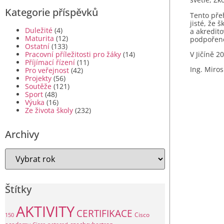
Kategorie příspěvků
Tento přeh
jisté, že 
Duležité
(4)
a akredit
Maturita
(12)
podpořeno
Ostatní
(133)
V Jičíně 2
Pracovní příležitosti pro žáky
(14)
Příjímací řízení
(11)
Ing. Miro
Pro veřejnost
(42)
Projekty
(56)
Soutěže
(121)
Sport
(48)
Výuka
(16)
Ze života školy
(232)
Archivy
Štítky
AKTIVITY
CERTIFIKACE
Cisco
150