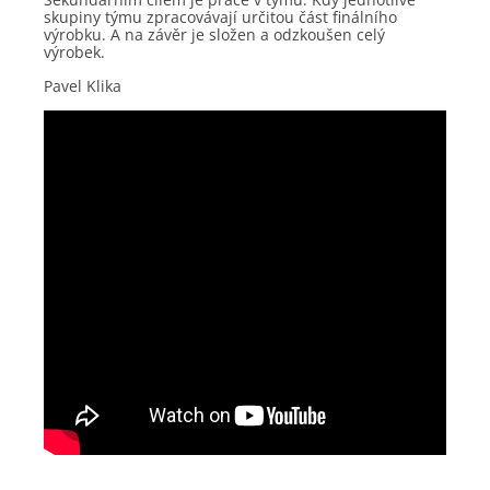
skupiny týmu zpracovávají určitou část finálního
výrobku. A na závěr je složen a odzkoušen celý
výrobek.
Pavel Klika