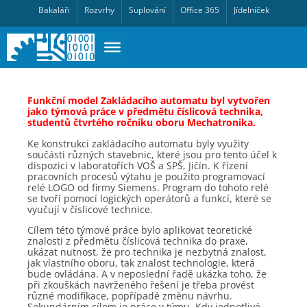
Bakaláři
Rozvrhy
Suplování
Office 365
Jídelníček
Funkční model Zakládacího automatu byl vytvořen
jako týmová práce v předmětu číslicová technika,
studentů čtvrtého ročníku oboru Mechatronika.
Ke konstrukci zakládacího automatu byly využity
součásti různých stavebnic, které jsou pro tento účel k
dispozici v laboratořích VOŠ a SPŠ, Jičín. K řízení
pracovních procesů výtahu je použito programovací
relé LOGO od firmy Siemens. Program do tohoto relé
se tvoří pomocí logických operátorů a funkcí, které se
vyučují v číslicové technice.
Cílem této týmové práce bylo aplikovat teoretické
znalosti z předmětu číslicová technika do praxe,
ukázat nutnost, že pro technika je nezbytná znalost,
jak vlastního oboru, tak znalost technologie, která
bude ovládána. A v neposlední řadě ukázka toho, že
při zkouškách navrženého řešení je třeba provést
různé modifikace, popřípadě změnu návrhu.
Sekundárním cílem je práce v týmu. Kdy jednotlivé