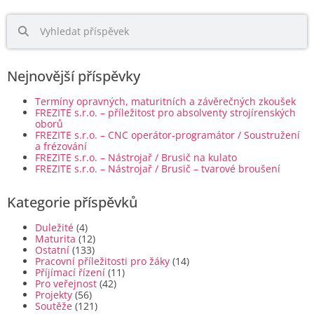
Nejnovější příspěvky
Termíny opravných, maturitních a závěrečných zkoušek
FREZITE s.r.o. – příležitost pro absolventy strojírenských
oborů
FREZITE s.r.o. – CNC operátor-programátor / Soustružení
a frézování
FREZITE s.r.o. – Nástrojař / Brusič na kulato
FREZITE s.r.o. – Nástrojař / Brusič – tvarové broušení
Kategorie příspěvků
Duležité
(4)
Maturita
(12)
Ostatní
(133)
Pracovní příležitosti pro žáky
(14)
Příjímací řízení
(11)
Pro veřejnost
(42)
Projekty
(56)
Soutěže
(121)