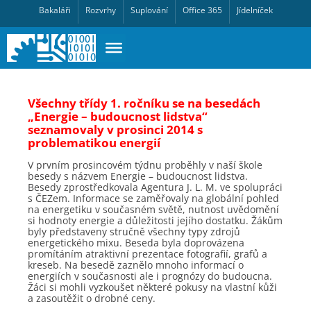
Bakaláři
Rozvrhy
Suplování
Office 365
Jídelníček
Všechny třídy 1. ročníku se na besedách
„Energie – budoucnost lidstva“
seznamovaly v prosinci 2014 s
problematikou energií
V prvním prosincovém týdnu proběhly v naší škole
besedy s názvem Energie – budoucnost lidstva.
Besedy zprostředkovala Agentura J. L. M. ve spolupráci
s ČEZem. Informace se zaměřovaly na globální pohled
na energetiku v současném světě, nutnost uvědomění
si hodnoty energie a důležitosti jejího dostatku. Žákům
byly představeny stručně všechny typy zdrojů
energetického mixu. Beseda byla doprovázena
promítáním atraktivní prezentace fotografií, grafů a
kreseb. Na besedě zaznělo mnoho informací o
energiích v současnosti ale i prognózy do budoucna.
Žáci si mohli vyzkoušet některé pokusy na vlastní kůži
a zasoutěžit o drobné ceny.