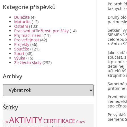
Po prohlí
Kategorie příspěvků
tažných z
Druhý blok
Duležité
(4)
partnerský
Maturita
(12)
Ostatní
(133)
Setkání v
Pracovní příležitosti pro žáky
(14)
SIEMENS S
Příjímací řízení
(11)
celorepubl
Pro veřejnost
(42)
ročníku SP
Projekty
(56)
Soutěže
(121)
Jako zadá
Sport
(48)
součást, 
Výuka
(16)
k posouze
Ze života školy
(232)
detailněji
učitelů VŠ
Archivy
strojního 
Samotného
přítomné 
První míst
zemědělské
společnos
Štítky
Po vyhláše
AKTIVITY
Siemens S
CERTIFIKACE
Cisco
150