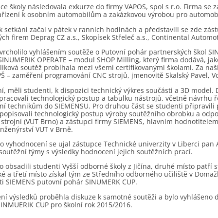
dce školy následovala exkurze do firmy VAPOS, spol s r.o. Firma se
ařízení k osobním automobilům a zakázkovou výrobou pro automob
 setkání začal v pátek v ranních hodinách a představili se zde zást
ch firem Deprag CZ a.s., Skopísek Střeleč a.s., Continental Automot
yvrcholilo vyhlášením soutěže o Putovní pohár partnerských škol 
INUMERIK OPERATE – modul SHOP Milling, který firma dodává, jako 
iková soutěž probíhala mezi všemi certifikovanými školami. Za naši š
Š – zaměření programování CNC strojů, jmenovitě Skalský Pavel, Vol
ní, měli studenti, k dispozici technický výkres součásti a 3D mod
zpracovali technologický postup a tabulku nástrojů, včetně návrhu
ní technikům do SIEMENSU. Pro druhou část se studenti připravili
 popisovali technologický postup výroby soutěžního obrobku a odpoví
 strojní (VUT Brno) a zástupci firmy SIEMENS, hlavním hodnotitelem 
inženýrství VUT v Brně.
 vyhodnocení se ujal zástupce Technické univerzity v Liberci pan A
soutěžní týmy s výsledky hodnocení jejich soutěžních prací.
o obsadili studenti Vyšší odborné školy z Jičína, druhé místo patří
 a třetí místo získal tým ze Středního odborného učiliště v Domažl
ti SIEMENS putovní pohár SINUMERK CUP.
ní výsledků proběhla diskuze k samotné soutěži a bylo vyhlášeno d
INMUERIK CUP pro školní rok 2015/2016.