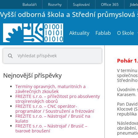
Bakaláři
Rozvrhy
Suplování
Office 365
Jíde
Vyšší odborná škola a Střední průmyslová š
Aktuality
Fablab
O škole
Pohár 1.
V termínu 
Nejnovější příspěvky
společnost
Středního
Termíny opravných, maturitních a
Úvodním s
závěrečných zkoušek
Karasem.
FREZITE s.r.o. – příležitost pro absolventy
strojírenských oborů
Pan David
FREZITE s.r.o. – CNC operátor-
Klocové (
programátor / Soustružení a frézování
republika 
FREZITE s.r.o. – Nástrojař / Brusič na
kulato
Následoval
FREZITE s.r.o. – Nástrojař / Brusič –
obrábění, 
tvarové broušení
pneumatic