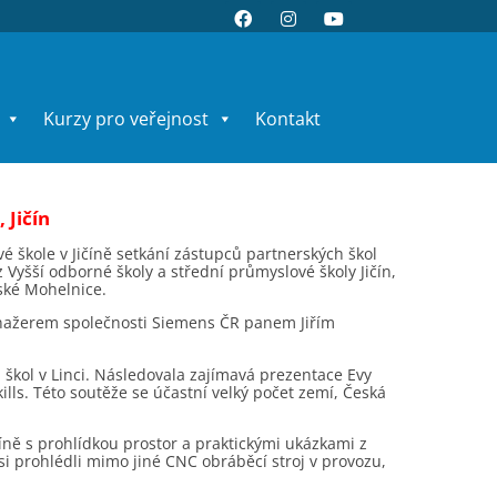
Kurzy pro veřejnost
Kontakt
 Jičín
é škole v Jičíně setkání zástupců partnerských škol
 Vyšší odborné školy a střední průmyslové školy Jičín,
ské Mohelnice.
manažerem společnosti Siemens ČR panem Jiřím
kol v Linci. Následovala zajímavá prezentace Evy
ls. Této soutěže se účastní velký počet zemí, Česká
íně s prohlídkou prostor a praktickými ukázkami z
si prohlédli mimo jiné CNC obráběcí stroj v provozu,