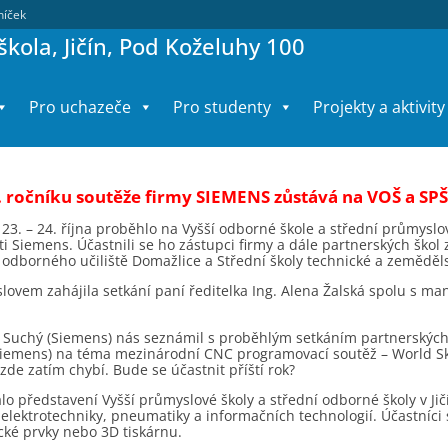
lníček
kola, Jičín, Pod Koželuhy 100
Pro uchazeče
Pro studenty
Projekty a aktivity
 ročníku soutěže firmy SIEMENS zůstává na VOŠ a SPŠ,
23. – 24. října proběhlo na Vyšší odborné škole a střední průmyslov
i Siemens. Účastnili se ho zástupci firmy a dále partnerských škol z
 odborného učiliště Domažlice a Střední školy technické a zeměděl
lovem zahájila setkání paní ředitelka Ing. Alena Žalská spolu s 
 Suchý (Siemens) nás seznámil s proběhlým setkáním partnerských š
Siemens) na téma mezinárodní CNC programovací soutěž – World Skil
zde zatím chybí. Bude se účastnit příští rok?
o představení Vyšší průmyslové školy a střední odborné školy v Jič
elektrotechniky, pneumatiky a informačních technologií. Účastníci 
ké prvky nebo 3D tiskárnu.