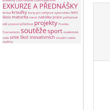
academy
czechcybertron
Cisco netacad
EXKURZE A PŘEDNÁŠKY
kroužky
letní
florbal
Kurzy pro veřejnost
kybernetika
maturita
škola
nabídka práce
počítačové
merch
projekty
sítě
pracovní příležitost
Prumka
soutěže
sport
studentská
Tournaments
unie škol inovativních
rada
virtuální realita
úspěchy