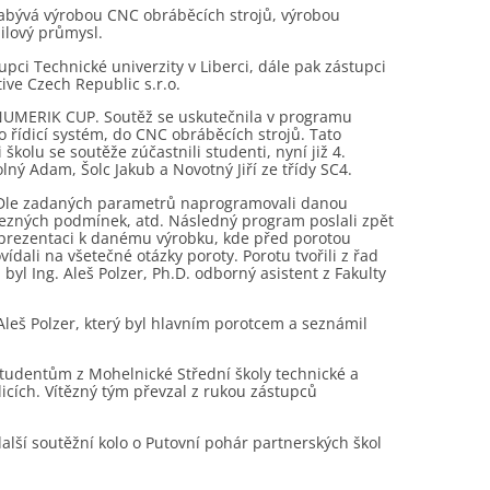
 zabývá výrobou CNC obráběcích strojů, výrobou
ilový průmysl.
upci Technické univerzity v Liberci, dále pak zástupci
ive Czech Republic s.r.o.
SINUMERIK CUP. Soutěž se uskutečnila v programu
řídicí systém, do CNC obráběcích strojů. Tato
kolu se soutěže zúčastnili studenti, nyní již 4.
ný Adam, Šolc Jakub a Novotný Jiří ze třídy SC4.
el. Dle zadaných parametrů naprogramovali danou
 řezných podmínek, atd. Následný program poslali zpět
 prezentaci k danému výrobku, kde před porotou
dali na všetečné otázky poroty. Porotu tvořili z řad
byl Ing. Aleš Polzer, Ph.D. odborný asistent z Fakulty
leš Polzer, který byl hlavním porotcem a seznámil
 studentům z Mohelnické Střední školy technické a
icích. Vítězný tým převzal z rukou zástupců
alší soutěžní kolo o Putovní pohár partnerských škol