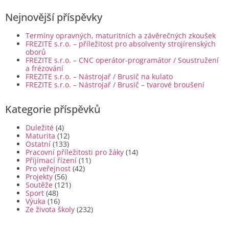
Nejnovější příspěvky
Termíny opravných, maturitních a závěrečných zkoušek
FREZITE s.r.o. – příležitost pro absolventy strojírenských
oborů
FREZITE s.r.o. – CNC operátor-programátor / Soustružení
a frézování
FREZITE s.r.o. – Nástrojař / Brusič na kulato
FREZITE s.r.o. – Nástrojař / Brusič – tvarové broušení
Kategorie příspěvků
Duležité
(4)
Maturita
(12)
Ostatní
(133)
Pracovní příležitosti pro žáky
(14)
Příjímací řízení
(11)
Pro veřejnost
(42)
Projekty
(56)
Soutěže
(121)
Sport
(48)
Výuka
(16)
Ze života školy
(232)