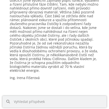
úsecích jsme vyslechli zajímavý popis funkce, vybavení
a řízení příslušné fáze čištění. Tam, kde nebylo možno
nahlédnout přímo dovnitř zařízení, měli průvodci
připravený obrazový materiál. Většina žáků pozorně
naslouchala výkladu. Část žáků se zdržela déle nad
rámec plánované exkurze a využila přítomnosti
zkušeného pracovníka čističky k zodpovězení řady
dotazů. Nakonec jsme se dostali i do velína, kde jsme
měli možnost přímo nahlédnout na řízení nejen
celého objektu jičínské čistírny, ale i řady dalších
čističek z okolních obcí, které pod jičínskou spadají.
Pozoruhodné je, že od své rekonstrukce nezažila
jičínská čistírna žádnou vážnější poruchu, která by
vedla k dlouhodobému ochromení provozu, a že voda,
která opouští čistírnu, je několikanásobně čistší než
voda, která protéká řekou Cidlinou. Dalším kladem je,
že čistírna je schopna použitím odpadního
biologického materiálu vyrobit až 70 % vlastní
elektrické energie.
Ing. Irena Fišerová