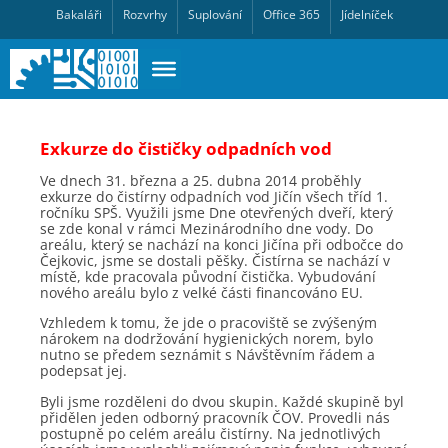
Bakaláři
Rozvrhy
Suplování
Office 365
Jídelníček
Exkurze do čističky odpadních vod
Ve dnech 31. března a 25. dubna 2014 proběhly
exkurze do čistírny odpadních vod Jičín všech tříd 1.
ročníku SPŠ. Využili jsme Dne otevřených dveří, který
se zde konal v rámci Mezinárodního dne vody. Do
areálu, který se nachází na konci Jičína při odbočce do
Čejkovic, jsme se dostali pěšky. Čistírna se nachází v
místě, kde pracovala původní čistička. Vybudování
nového areálu bylo z velké části financováno EU.
Vzhledem k tomu, že jde o pracoviště se zvýšeným
nárokem na dodržování hygienických norem, bylo
nutno se předem seznámit s Návštěvním řádem a
podepsat jej.
Byli jsme rozděleni do dvou skupin. Každé skupině byl
přidělen jeden odborný pracovník ČOV. Provedli nás
postupně po celém areálu čistírny. Na jednotlivých