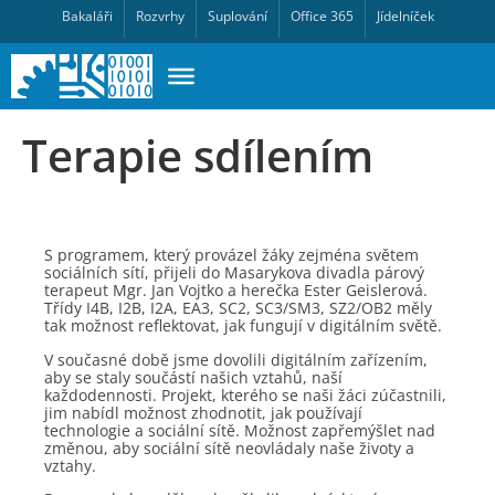
Bakaláři
Rozvrhy
Suplování
Office 365
Jídelníček
Terapie sdílením
S programem, který provázel žáky zejména světem
sociálních sítí, přijeli do Masarykova divadla párový
terapeut Mgr. Jan Vojtko a herečka Ester Geislerová.
Třídy I4B, I2B, I2A, EA3, SC2, SC3/SM3, SZ2/OB2 měly
tak možnost reflektovat, jak fungují v digitálním světě.
V současné době jsme dovolili digitálním zařízením,
aby se staly součástí našich vztahů, naší
každodennosti. Projekt, kterého se naši žáci zúčastnili,
jim nabídl možnost zhodnotit, jak používají
technologie a sociální sítě. Možnost zapřemýšlet nad
změnou, aby sociální sítě neovládaly naše životy a
vztahy.