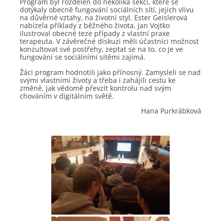
Program byl rozdělen do několika sekcí, které se
dotýkaly obecně fungování sociálních sítí, jejich vlivu
na důvěrné vztahy, na životní styl. Ester Geislerová
nabízela příklady z běžného života, Jan Vojtko
ilustroval obecné teze případy z vlastní praxe
terapeuta. V závěrečné diskuzi měli účastníci možnost
konzultovat své postřehy, zeptat se na to, co je ve
fungování se sociálními sítěmi zajímá.
Žáci program hodnotili jako přínosný. Zamysleli se nad
svými vlastními životy a třeba i zahájili cestu ke
změně, jak vědomě převzít kontrolu nad svým
chováním v digitálním světě.
Hana Purkrábková