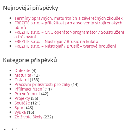
Nejnovější příspěvky
Termíny opravných, maturitních a závěrečných zkoušek
FREZITE s.r.o. – příležitost pro absolventy strojírenských
oborů
FREZITE s.r.o. – CNC operátor-programátor / Soustružení
a frézování
FREZITE s.r.o. – Nástrojař / Brusič na kulato
FREZITE s.r.o. – Nástrojař / Brusič – tvarové broušení
Kategorie příspěvků
Duležité
(4)
Maturita
(12)
Ostatní
(133)
Pracovní příležitosti pro žáky
(14)
Příjímací řízení
(11)
Pro veřejnost
(42)
Projekty
(56)
Soutěže
(121)
Sport
(48)
Výuka
(16)
Ze života školy
(232)