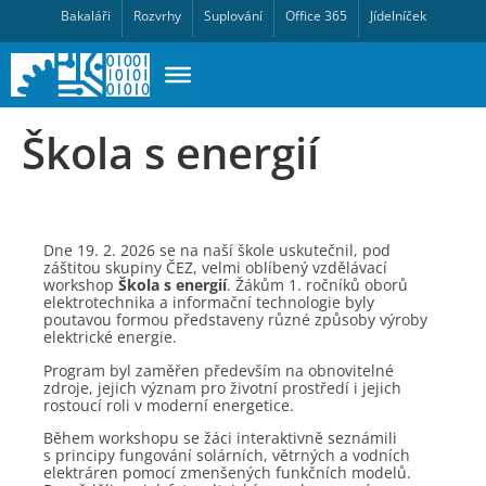
Bakaláři
Rozvrhy
Suplování
Office 365
Jídelníček
Škola s energií
Dne 19. 2. 2026 se na naší škole uskutečnil, pod
záštitou skupiny ČEZ, velmi oblíbený vzdělávací
workshop
Škola s energií
. Žákům 1. ročníků oborů
elektrotechnika a informační technologie byly
poutavou formou představeny různé způsoby výroby
elektrické energie.
Program byl zaměřen především na obnovitelné
zdroje, jejich význam pro životní prostředí i jejich
rostoucí roli v moderní energetice.
Během workshopu se žáci interaktivně seznámili
s principy fungování solárních, větrných a vodních
elektráren pomocí zmenšených funkčních modelů.