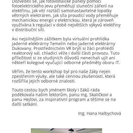
Dozvěděli se, jak fotovoltaické panely pomocí
fotoelektrického jevu přeměňují sluneční záření na
elektřinu, jak vítr roztáčí samonastavitelné lopatky
větrných elektráren, jak síla proudící vody přeměňuje
mechanickou energii v elektrickou, která je zároveň
využívána k regulaci v době největších výkyvů elektřiny
v distribuční síti.
Asi nejsilnějším zážitkem byla virtuální prohlídka
jaderné elektrárny Temelín nebo jaderné elektrárny
Dukovany. Prostřednictvím VR brýlí si žáci prohlédli
reaktorový sál, chladicí věže i další části provozu. Tuto
příležitost si ze studijních důvodů nenechali ujít ani
někteří kolegové vyučující odborné předměty oboru IT.
Věřím, že tento workshop byl pro naše žáky nejen
zpestřením výuky, ale také cennou zkušeností, která
rozšířila jejich odborné znalosti.
Touto cestou bych jménem školy i žáků ráda
poděkovala našim lektorům, panu Ing. Skaličkovi a
panu Hejlovi, za inspirativní program a těšíme se na
další setkání.
Ing. Hana Halbychová