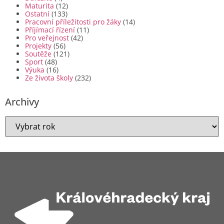
Maturita
(12)
Ostatní
(133)
Pracovní příležitosti pro žáky
(14)
Příjímací řízení
(11)
Pro veřejnost
(42)
Projekty
(56)
Soutěže
(121)
Sport
(48)
Výuka
(16)
Ze života školy
(232)
Archivy