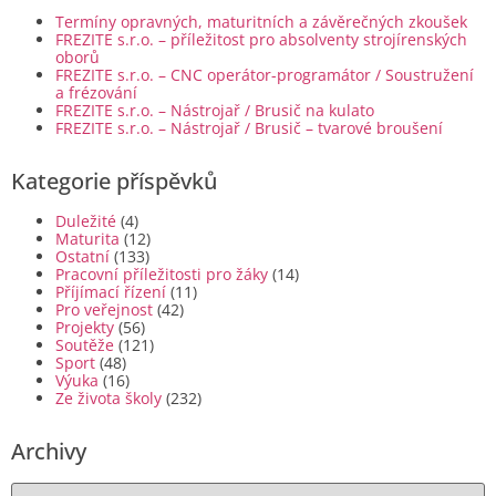
Termíny opravných, maturitních a závěrečných zkoušek
FREZITE s.r.o. – příležitost pro absolventy strojírenských
oborů
FREZITE s.r.o. – CNC operátor-programátor / Soustružení
a frézování
FREZITE s.r.o. – Nástrojař / Brusič na kulato
FREZITE s.r.o. – Nástrojař / Brusič – tvarové broušení
Kategorie příspěvků
Duležité
(4)
Maturita
(12)
Ostatní
(133)
Pracovní příležitosti pro žáky
(14)
Příjímací řízení
(11)
Pro veřejnost
(42)
Projekty
(56)
Soutěže
(121)
Sport
(48)
Výuka
(16)
Ze života školy
(232)
Archivy