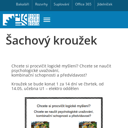
Bakaláři
Rozvrhy
Suplování
Office 365
Jídelníček
Šachový kroužek
Chcete si procvičit logické myšlení? Chcete se naučit
psychologické uvažování,
kombinační schopnosti a předvídavost?
Kroužek se bude konat 1 za 14 dní ve čtvrtek, od
14.05, učebna U1 – elektro oddělen