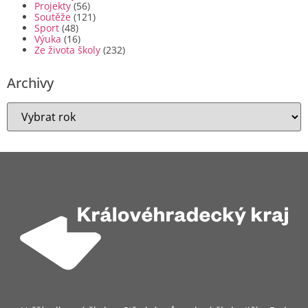
Projekty
(56)
Soutěže
(121)
Sport
(48)
Výuka
(16)
Ze života školy
(232)
Archivy