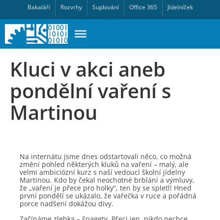
Bakaláři
Rozvrhy
Suplování
Office 365
Jídelníček
Kluci v akci aneb
pondělní vaření s
Martinou
Na internátu jsme dnes odstartovali něco, co možná
změní pohled některých kluků na vaření – malý, ale
velmi ambiciózní kurz s naší vedoucí školní jídelny
Martinou. Kdo by čekal neochotné brblání a výmluvy,
že „vaření je přece pro holky“, ten by se spletl! Hned
první pondělí se ukázalo, že vařečka v ruce a pořádná
porce nadšení dokážou divy.
Začínáme zlehka – špagety. Přeci jen, nikdo nechce