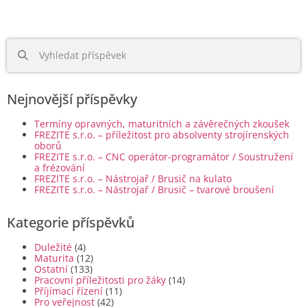
Nejnovější příspěvky
Termíny opravných, maturitních a závěrečných zkoušek
FREZITE s.r.o. – příležitost pro absolventy strojírenských
oborů
FREZITE s.r.o. – CNC operátor-programátor / Soustružení
a frézování
FREZITE s.r.o. – Nástrojař / Brusič na kulato
FREZITE s.r.o. – Nástrojař / Brusič – tvarové broušení
Kategorie příspěvků
Duležité
(4)
Maturita
(12)
Ostatní
(133)
Pracovní příležitosti pro žáky
(14)
Příjímací řízení
(11)
Pro veřejnost
(42)