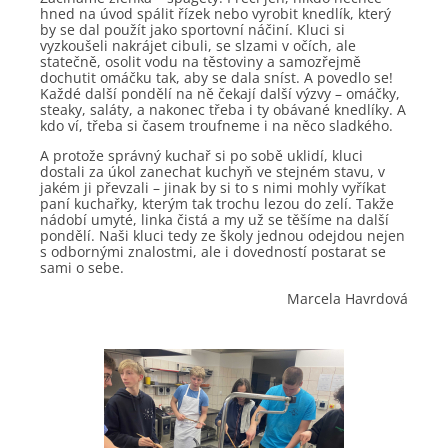
hned na úvod spálit řízek nebo vyrobit knedlík, který
by se dal použít jako sportovní náčiní. Kluci si
vyzkoušeli nakrájet cibuli, se slzami v očích, ale
statečně, osolit vodu na těstoviny a samozřejmě
dochutit omáčku tak, aby se dala sníst. A povedlo se!
Každé další pondělí na ně čekají další výzvy – omáčky,
steaky, saláty, a nakonec třeba i ty obávané knedlíky. A
kdo ví, třeba si časem troufneme i na něco sladkého.
A protože správný kuchař si po sobě uklidí, kluci
dostali za úkol zanechat kuchyň ve stejném stavu, v
jakém ji převzali – jinak by si to s nimi mohly vyříkat
paní kuchařky, kterým tak trochu lezou do zelí. Takže
nádobí umyté, linka čistá a my už se těšíme na další
pondělí. Naši kluci tedy ze školy jednou odejdou nejen
s odbornými znalostmi, ale i dovedností postarat se
sami o sebe.
Marcela Havrdová