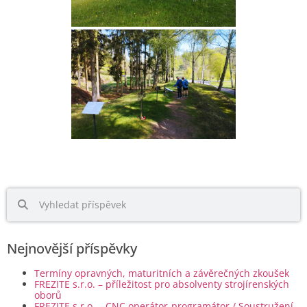
Nejnovější příspěvky
Termíny opravných, maturitních a závěrečných zkoušek
FREZITE s.r.o. – příležitost pro absolventy strojírenských
oborů
FREZITE s.r.o. – CNC operátor-programátor / Soustružení