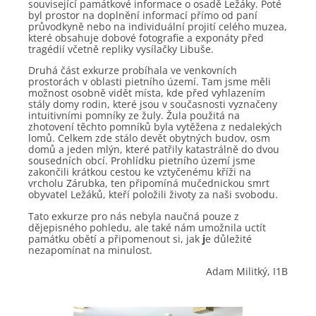
související památkové informace o osadě Ležáky. Poté
byl prostor na doplnění informací přímo od paní
průvodkyně nebo na individuální projití celého muzea,
které obsahuje dobové fotografie a exponáty před
tragédií včetně repliky vysílačky Libuše.
Druhá část exkurze probíhala ve venkovních
prostorách v oblasti pietního území. Tam jsme měli
možnost osobně vidět místa, kde před vyhlazením
stály domy rodin, které jsou v současnosti vyznačeny
intuitivními pomníky ze žuly. Žula použitá na
zhotovení těchto pomníků byla vytěžena z nedalekých
lomů. Celkem zde stálo devět obytných budov, osm
domů a jeden mlýn, které patřily katastrálně do dvou
sousedních obcí. Prohlídku pietního území jsme
zakončili krátkou cestou ke vztyčenému kříži na
vrcholu Zárubka, ten připomíná mučednickou smrt
obyvatel Ležáků, kteří položili životy za naši svobodu.
Tato exkurze pro nás nebyla naučná pouze z
dějepisného pohledu, ale také nám umožnila uctít
památku obětí a připomenout si, jak
j
e důležité
nezapomínat na minulost.
Adam Militký, I1B