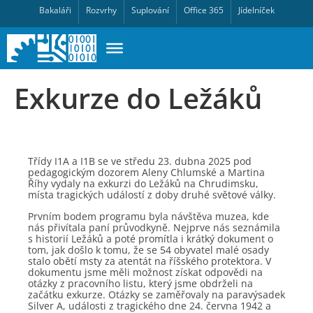
Bakaláři
Rozvrhy
Suplování
Office 365
Jídelníček
Exkurze do Ležáků
Třídy I1A a I1B se ve středu 23. dubna 2025 pod
pedagogickým dozorem Aleny Chlumské a Martina
Říhy vydaly na exkurzi do Ležáků na Chrudimsku,
místa tragických událostí z doby druhé světové války.
Prvním bodem programu byla návštěva muzea, kde
nás přivítala paní průvodkyně. Nejprve nás seznámila
s historií Ležáků a poté promítla i krátký dokument o
tom, jak došlo k tomu, že se 54 obyvatel malé osady
stalo obětí msty za atentát na říšského protektora. V
dokumentu jsme měli možnost získat odpovědi na
otázky z pracovního listu, který jsme obdrželi na
začátku exkurze. Otázky se zaměřovaly na paravýsadek
Silver A, události z tragického dne 24. června 1942 a