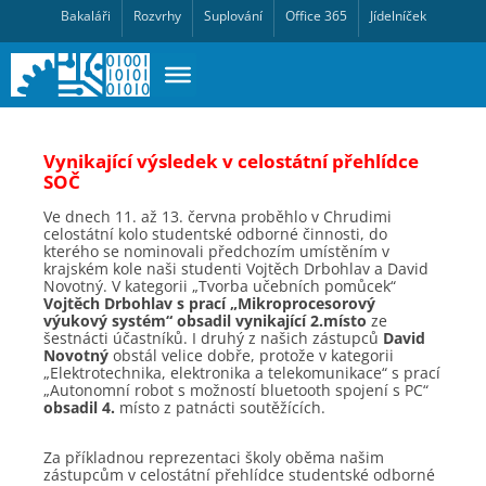
Bakaláři
Rozvrhy
Suplování
Office 365
Jídelníček
Vynikající výsledek v celostátní přehlídce
SOČ
Ve dnech 11. až 13. června proběhlo v Chrudimi
celostátní kolo studentské odborné činnosti, do
kterého se nominovali předchozím umístěním v
krajském kole naši studenti Vojtěch Drbohlav a David
Novotný. V kategorii „Tvorba učebních pomůcek“
Vojtěch Drbohlav s prací „Mikroprocesorový
výukový systém“ obsadil vynikající 2.místo
ze
šestnácti účastníků. I druhý z našich zástupců
David
Novotný
obstál velice dobře, protože v kategorii
„Elektrotechnika, elektronika a telekomunikace“ s prací
„Autonomní robot s možností bluetooth spojení s PC“
obsadil 4.
místo z patnácti soutěžících.
Za příkladnou reprezentaci školy oběma našim
zástupcům v celostátní přehlídce studentské odborné