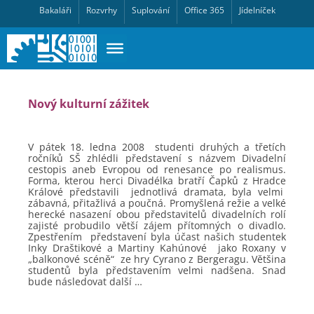
Bakaláři
Rozvrhy
Suplování
Office 365
Jídelníček
Nový kulturní zážitek
V pátek 18. ledna 2008
studenti druhých a třetích
ročníků SŠ zhlédli představení s názvem Divadelní
cestopis aneb Evropou od renesance po realismus.
Forma, kterou herci Divadélka bratří Čapků z Hradce
Králové představili
jednotlivá dramata, byla velmi
zábavná, přitažlivá a poučná. Promyšlená režie a velké
herecké nasazení obou představitelů divadelních rolí
zajisté probudilo větší zájem přítomných o divadlo.
Zpestřením
představení byla účast našich studentek
Inky Draštikové a Martiny Kahúnové
jako Roxany v
„balkonové scéně“
ze hry Cyrano z Bergeragu. Většina
studentů byla představením velmi nadšena. Snad
bude následovat další …