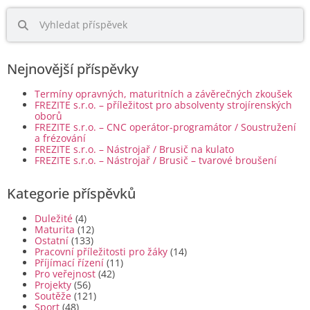
Nejnovější příspěvky
Termíny opravných, maturitních a závěrečných zkoušek
FREZITE s.r.o. – příležitost pro absolventy strojírenských
oborů
FREZITE s.r.o. – CNC operátor-programátor / Soustružení
a frézování
FREZITE s.r.o. – Nástrojař / Brusič na kulato
FREZITE s.r.o. – Nástrojař / Brusič – tvarové broušení
Kategorie příspěvků
Duležité
(4)
Maturita
(12)
Ostatní
(133)
Pracovní příležitosti pro žáky
(14)
Příjímací řízení
(11)
Pro veřejnost
(42)
Projekty
(56)
Soutěže
(121)
Sport
(48)