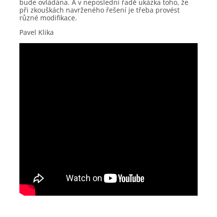
bude ovládána. A v neposlední řadě ukázka toho, že
při zkouškách navrženého řešení je třeba provést
různé modifikace.
Pavel Klika