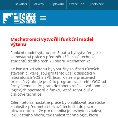
Bakaláři
Rozvrhy
Suplování
Office 365
Jídelníček
Mechatronici vytvořili funkční model
výtahu
Funkční model výtahu pro 3 patra byl vytvořen jako
samostatná práce v předmětu číslicová technika,
studentů třetího ročníku oboru Mechatronika.
Ke konstrukci výtahu byly využity součásti různých
stavebnic, které jsou pro tento účel k dispozici v
laboratořích VOŠ a SPŠ, Jičín. K řízení pracovních
procesů výtahu je použito programovací relé LOGO od
firmy Siemens. Program do tohoto relé se tvoří pomocí
logických operátorů a funkcí, které se vyučují v
číslicové technice.
Cílem této samostatné práce bylo aplikovat teoretické
znalosti z předmětu číslicová technika do praxe,
ukázat nutnost, že pro technika je nezbytná znalost,
jak vlastního oboru, tak znalost technologie, která