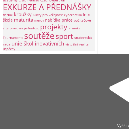
academy
czechcybertron
Cisco netacad
EXKURZE A PŘEDNÁŠKY
kroužky
letní
florbal
Kurzy pro veřejnost
kybernetika
maturita
škola
nabídka práce
počítačové
merch
projekty
sítě
pracovní příležitost
Prumka
soutěže
sport
studentská
Tournaments
unie škol inovativních
rada
virtuální realita
úspěchy
Vyšší 