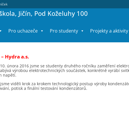
lníček
kola, Jičín, Pod Koželuhy 100
Pro uchazeče
Pro studenty
Projekty a aktivity
– Hydra a.s.
10. února 2016 jsme se studenty druhého ročníku zaměření elektrote
abývá výrobou elektrotechnických součástek, konkrétně vyrábí svit
h napětí.
jsme viděli krok za krokem technologický postup výroby kondenzátor
ání, potisk a finální testování kondenzátorů.