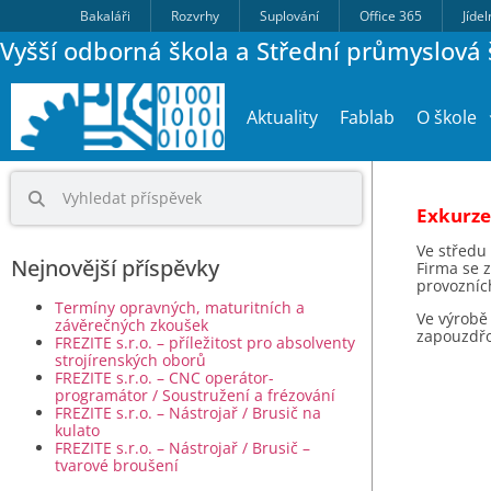
Bakaláři
Rozvrhy
Suplování
Office 365
Jíde
Vyšší odborná škola a Střední průmyslová š
Aktuality
Fablab
O škole
Exkurze 
Ve středu 
Nejnovější příspěvky
Firma se z
provozníc
Termíny opravných, maturitních a
Ve výrobě 
závěrečných zkoušek
zapouzdřov
FREZITE s.r.o. – příležitost pro absolventy
strojírenských oborů
FREZITE s.r.o. – CNC operátor-
programátor / Soustružení a frézování
FREZITE s.r.o. – Nástrojař / Brusič na
kulato
FREZITE s.r.o. – Nástrojař / Brusič –
tvarové broušení