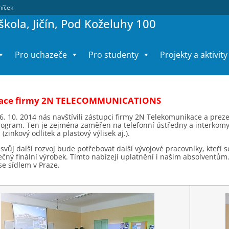
lníček
kola, Jičín, Pod Koželuhy 100
Pro uchazeče
Pro studenty
Projekty a aktivity
tace firmy 2N TELECOMMUNICATIONS
6. 10. 2014 nás navštívili zástupci firmy 2N Telekomunikace a prez
rogram. Ten je zejména zaměřen na telefonní ústředny a interkomy.
(zinkový odlitek a plastový výlisek aj.).
 svůj další rozvoj bude potřebovat další vývojové pracovníky, kteř
ečný finální výrobek. Tímto nabízejí uplatnění i našim absolventům
se sídlem v Praze.