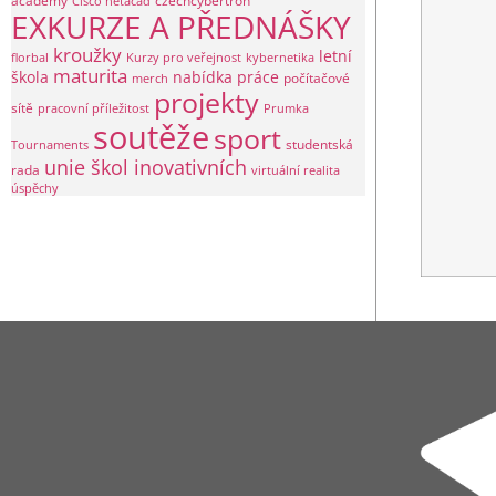
academy
czechcybertron
Cisco netacad
EXKURZE A PŘEDNÁŠKY
kroužky
letní
florbal
Kurzy pro veřejnost
kybernetika
maturita
škola
nabídka práce
počítačové
merch
projekty
sítě
pracovní příležitost
Prumka
soutěže
sport
studentská
Tournaments
unie škol inovativních
rada
virtuální realita
úspěchy