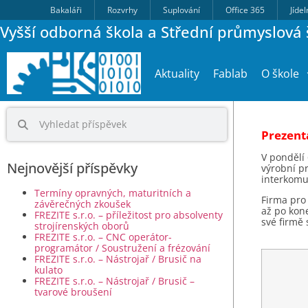
Bakaláři
Rozvrhy
Suplování
Office 365
Jíde
Vyšší odborná škola a Střední průmyslová š
Aktuality
Fablab
O škole
Prezen
V pondělí 
Nejnovější příspěvky
výrobní p
interkomu 
Termíny opravných, maturitních a
Firma pro
závěrečných zkoušek
až po kon
FREZITE s.r.o. – příležitost pro absolventy
své firmě 
strojírenských oborů
FREZITE s.r.o. – CNC operátor-
programátor / Soustružení a frézování
FREZITE s.r.o. – Nástrojař / Brusič na
kulato
FREZITE s.r.o. – Nástrojař / Brusič –
tvarové broušení