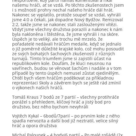
nesportovně, kdy partii nahlas komentoval a říkal
našemu hráči, ať se vzdá. Po těchto zkušenostech jsem
i s možností prohry nechal našeho hráče dál hrát.
Nakonec se vyplatilo, protože soupeř se vzdal, vyhráli
jsme 4:0 a čekali, jak dopadne Nový Bydžov. Remizoval
2:2, takže jsme se nakonec stali zaslouženými vítězi.
Vždyť jsme všechny družstva porazili a nakonec k nám
byla nakloněna i štěstěna, že jsme vyhráli i na skóre.
Úspěch je to veliký, ale trochu mě mrzelo, že
pořadatelé nedávali hráčům medaile, když se jednalo
o již poměrně důležité krajské kolo, což mohu posoudit
ze svých bohatých šachových zkušeností z různých
turnajů. Tímto triumfem jsme si zajistili účast na
republikovém kole. Doufám, že kluci neusnou na
vavřínech, budou se věnovat šachům i nadále a v tom
případě by tento úspěch nemusel zůstat ojedinělým.
Chtěl bych všem hráčům poděkovat za příkladnou
reprezentaci školy a závěrem bych se ještě rád zmínil
o výkonech našich hráčů.
Tomáš Kraus 7 bodů ze 7 partií – všechny protihráče
porážel s přehledem, klíčový hráč a jistý bod pro
družstvo, bez něho bychom nevyhráli
Vojtěch Kykal – 6bodů/7parií – po prvním kole z něho
spadla nervozita a další bod již neztratil, velice silný
hráč a opora družstva
Michal Palounek – 4 body/6 partií – Po malé rošádě (2x