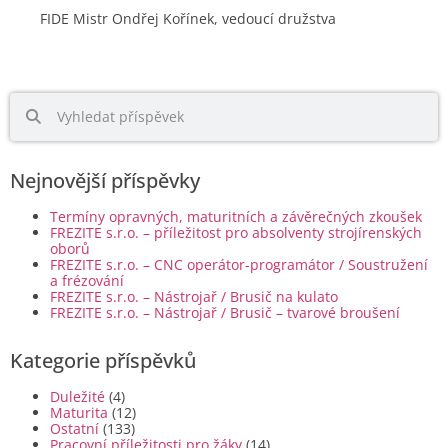
FIDE Mistr Ondřej Kořínek, vedoucí družstva
Nejnovější příspěvky
Termíny opravných, maturitních a závěrečných zkoušek
FREZITE s.r.o. – příležitost pro absolventy strojírenských
oborů
FREZITE s.r.o. – CNC operátor-programátor / Soustružení
a frézování
FREZITE s.r.o. – Nástrojař / Brusič na kulato
FREZITE s.r.o. – Nástrojař / Brusič – tvarové broušení
Kategorie příspěvků
Duležité
(4)
Maturita
(12)
Ostatní
(133)
Pracovní příležitosti pro žáky
(14)