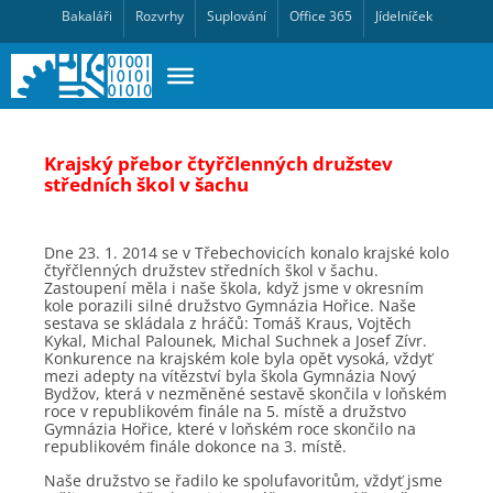
Bakaláři
Rozvrhy
Suplování
Office 365
Jídelníček
Krajský přebor čtyřčlenných družstev
středních škol v šachu
Dne 23. 1. 2014 se v Třebechovicích konalo krajské kolo
čtyřčlenných družstev středních škol v šachu.
Zastoupení měla i naše škola, když jsme v okresním
kole porazili silné družstvo Gymnázia Hořice. Naše
sestava se skládala z hráčů: Tomáš Kraus, Vojtěch
Kykal, Michal Palounek, Michal Suchnek a Josef Zívr.
Konkurence na krajském kole byla opět vysoká, vždyť
mezi adepty na vítězství byla škola Gymnázia Nový
Bydžov, která v nezměněné sestavě skončila v loňském
roce v republikovém finále na 5. místě a družstvo
Gymnázia Hořice, které v loňském roce skončilo na
republikovém finále dokonce na 3. místě.
Naše družstvo se řadilo ke spolufavoritům, vždyť jsme