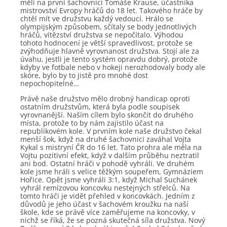
měli na první šachovnici Tomáše Krause, účastníka
mistrovství Evropy hráčů do 18 let. Takového hráče by
chtěl mít ve družstvu každý vedoucí. Hrálo se
olympijským způsobem, sčítaly se body jednotlivých
hráčů, vítězství družstva se nepočítalo. Výhodou
tohoto hodnocení je větší spravedlivost, protože se
zvýhodňuje hlavně vyrovnanost družstva. Stojí ale za
úvahu, jestli je tento systém opravdu dobrý, protože
kdyby ve fotbale nebo v hokeji nerozhodovaly body ale
skóre, bylo by to jistě pro mnohé dost
nepochopitelné…
Právě naše družstvo mělo drobný handicap oproti
ostatním družstvům, která byla podle soupisek
vyrovnanější. Naším cílem bylo skončit do druhého
místa, protože to by nám zajistilo účast na
republikovém kole. V prvním kole naše družstvo čekal
menší šok, když na druhé šachovnici zaváhal Vojta
Kykal s mistryní ČR do 16 let. Tato prohra ale měla na
Vojtu pozitivní efekt, když v dalším průběhu neztratil
ani bod. Ostatní hráči v pohodě vyhráli. Ve druhém
kole jsme hráli s velice těžkým soupeřem, Gymnáziem
Hořice. Opět jsme vyhráli 3:1, když Michal Suchánek
vyhrál remízovou koncovku nestejných střelců. Na
tomto hráči je vidět přehled v koncovkách. Jedním z
důvodů je jeho účast v šachovém kroužku na naší
škole, kde se právě více zaměřujeme na koncovky, v
nichž se říká, že se pozná skutečná síla družstva. Nový