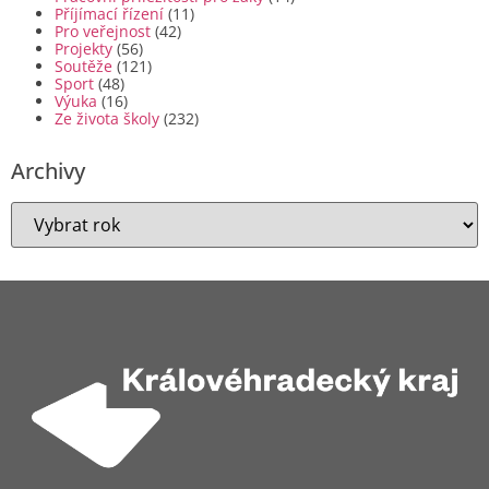
Příjímací řízení
(11)
Pro veřejnost
(42)
Projekty
(56)
Soutěže
(121)
Sport
(48)
Výuka
(16)
Ze života školy
(232)
Archivy