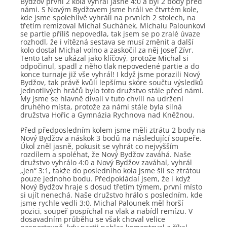
Bydžov první 2 kola vyhrál jasně 4:0 a byl 2 body před
námi. S Novým Bydžovem jsme hráli ve čtvrtém kole,
kde jsme spolehlivě vyhráli na prvních 2 stolech, na
třetím remizoval Michal Suchánek. Michalu Palounkovi
se partie příliš nepovedla, tak jsem se po zralé úvaze
rozhodl, že i vítězná sestava se musí změnit a další
kolo dostal Michal volno a zaskočil za něj Josef Zívr.
Tento tah se ukázal jako klíčový, protože Michal si
odpočinul, spadl z něho tlak nepovedené partie a do
konce turnaje již vše vyhrál! I když jsme porazili Nový
Bydžov, tak právě kvůli lepšímu skóre součtu výsledků
jednotlivých hráčů bylo toto družstvo stále před námi.
My jsme se hlavně dívali v tuto chvíli na udržení
druhého místa, protože za námi stále byla silná
družstva Hořic a Gymnázia Rychnova nad Kněžnou.
Před předposledním kolem jsme měli ztrátu 2 body na
Nový Bydžov a náskok 3 bodů na následující soupeře.
Úkol zněl jasně, pokusit se vyhrát co nejvyšším
rozdílem a spoléhat, že Nový Bydžov zaváhá. Naše
družstvo vyhrálo 4:0 a Nový Bydžov zaváhal, vyhrál
„jen“ 3:1, takže do posledního kola jsme šli se ztrátou
pouze jednoho bodu. Předpokládal jsem, že i když
Nový Bydžov hraje s dosud třetím týmem, první místo
si ujít nenechá. Naše družstvo hrálo s posledním, kde
jsme rychle vedli 3:0. Michal Palounek měl horší
pozici, soupeř pospíchal na vlak a nabídl remízu. V
dosavadním průběhu se však choval velice