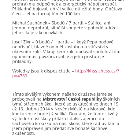
prohra) mu odpočinek a energetický nápoj prospěl.
Příkladně bojoval, uhrál velice důležité body. Obětavý
člen – jel na turnaj téměř 100 km.
Michal Suchánek – 5bodů / 7 partií – Stálice, ani
jednou neprohrál, silnější soupeře v pohodě udržel,
jeho síla je v koncovkách
Josef Zívr – 0 bodů / 1 partie – I když Pepa bodově
nepřispěl, hlavně on měl zásluhu na vítězství v
okresním kole. V krajském kole dodával spoluhráčům
optimismus, povzbuzoval je a jeho přístup je
příkladný.
Výsledky jsou k dispozici zde –
http://khss.chess.cz/?
p=4769
Tímto skvělým výkonem našeho družstva jsme se
probojovali na
Mistrovství České republiky
školních
týmů středních škol, které se uskuteční ve dnech 15.
až 16. dubna 2014 v Novém Městě na Moravě, kde
konkurence bude již veliká. Doufám, že tento skvělý
výsledek naší školy přiláká i další zájemce do
šachového kroužku na naší škole, které rád uvítám a
jsem připraven jim předat své bohaté šachové
zkušenosti.