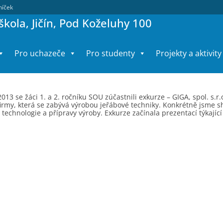
lníček
kola, Jičín, Pod Koželuhy 100
Pro uchazeče
Pro studenty
Projekty a aktivity
013 se žáci 1. a 2. ročníku SOU zúčastnili exkurze – GIGA, spol. s.r.
firmy, která se zabývá výrobou jeřábové techniky. Konkrétně jsme s
 technologie a přípravy výroby. Exkurze začínala prezentací týkají