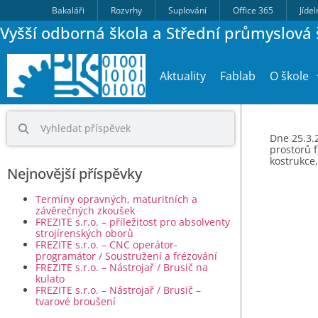
Bakaláři
Rozvrhy
Suplování
Office 365
Jíde
Vyšší odborná škola a Střední průmyslová š
Aktuality
Fablab
O škole
Dne 25.3.2
prostorů 
kostrukce,
Nejnovější příspěvky
Termíny opravných, maturitních a
závěrečných zkoušek
FREZITE s.r.o. – příležitost pro absolventy
strojírenských oborů
FREZITE s.r.o. – CNC operátor-
programátor / Soustružení a frézování
FREZITE s.r.o. – Nástrojař / Brusič na
kulato
FREZITE s.r.o. – Nástrojař / Brusič –
tvarové broušení