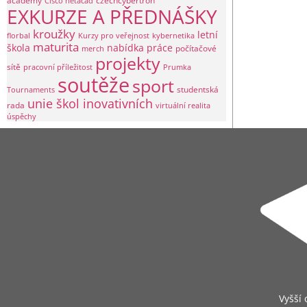
academy
czechcybertron
Cisco netacad
EXKURZE A PŘEDNÁŠKY
kroužky
letní
florbal
Kurzy pro veřejnost
kybernetika
maturita
škola
nabídka práce
počítačové
merch
projekty
sítě
pracovní příležitost
Prumka
soutěže
sport
studentská
Tournaments
unie škol inovativních
rada
virtuální realita
úspěchy
Vyšší 