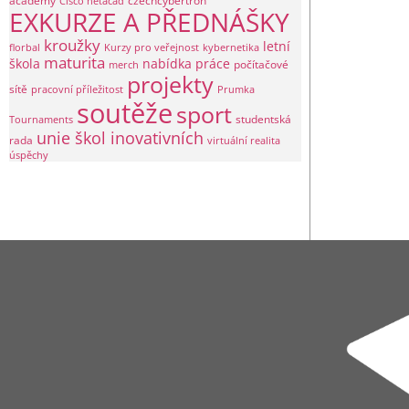
academy
czechcybertron
Cisco netacad
EXKURZE A PŘEDNÁŠKY
kroužky
letní
florbal
Kurzy pro veřejnost
kybernetika
maturita
škola
nabídka práce
počítačové
merch
projekty
sítě
pracovní příležitost
Prumka
soutěže
sport
studentská
Tournaments
unie škol inovativních
rada
virtuální realita
úspěchy