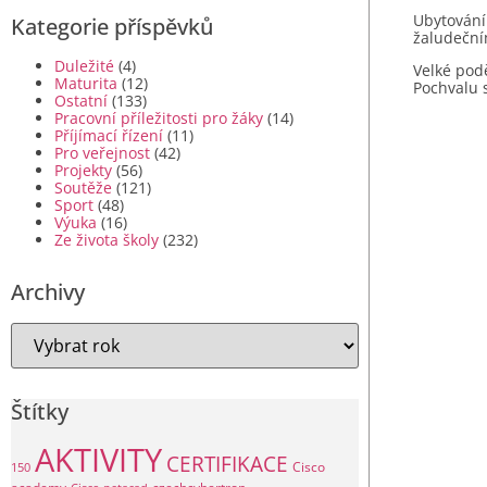
Ubytování
Kategorie příspěvků
žaludečním
Duležité
(4)
Velké pod
Maturita
(12)
Pochvalu s
Ostatní
(133)
Pracovní příležitosti pro žáky
(14)
Příjímací řízení
(11)
Pro veřejnost
(42)
Projekty
(56)
Soutěže
(121)
Sport
(48)
Výuka
(16)
Ze života školy
(232)
Archivy
Štítky
AKTIVITY
CERTIFIKACE
Cisco
150