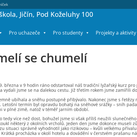
lníček
kola, Jičín, Pod Koželuhy 100
Pro uchazeče
Pro studenty
Projekty a aktivity
elí se chumelí
9. března v 9 hodin ráno odstartoval náš tradiční lyžařský kurz pr
 vydali jsme se na dalekou cestu. Již třetím rokem jsme zamířili d
jemně ubíhala a sněhu postupně přibývalo. Nakonec jsme s řetězy n
. Letošní termín byl opravdu bohatý na sněhové srážky – sníh pada
ni v plné zimě, natož v téměř jarním období.
 tedy více než dost, bohužel jsme si však příliš neužili slunečnéh
koukl některý z okolních vrcholů. Jeden den jsme dokonce museli z
rzu situaci správně vyhodnotil jako rizikovou – kvůli velkému příva
 Krátká procházka v okolí hotelu a dovádění v čerstvém prašanu ná