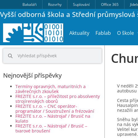
Bakaláři
Rozvrhy
Suplování
Office 365
Jíde
Vyšší odborná škola a Střední průmyslová š
Aktuality
Fablab
O škole
Chum
Nejnovější příspěvky
V neděli 2
Termíny opravných, maturitních a
autobusu a
závěrečných zkoušek
FREZITE s.r.o. – příležitost pro absolventy
Cesta pří
strojírenských oborů
Hausalpin
FREZITE s.r.o. – CNC operátor-
nezažili a
programátor / Soustružení a frézování
FREZITE s.r.o. – Nástrojař / Brusič na
Sněhu bylo
kulato
na nás vy
FREZITE s.r.o. – Nástrojař / Brusič –
Velitel ku
tvarové broušení
upravené.