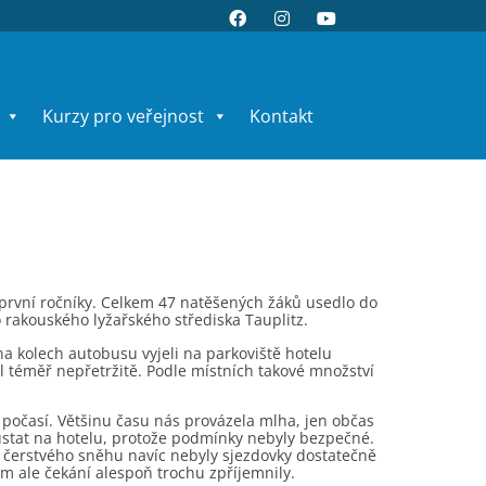
Kurzy pro veřejnost
Kontakt
o první ročníky. Celkem 47 natěšených žáků usedlo do
o rakouského lyžařského střediska Tauplitz.
a kolech autobusu vyjeli na parkoviště hotelu
l téměř nepřetržitě. Podle místních takové množství
o počasí. Většinu času nás provázela mlha, jen občas
ůstat na hotelu, protože podmínky nebyly bezpečné.
lu čerstvého sněhu navíc nebyly sjezdovky dostatečně
m ale čekání alespoň trochu zpříjemnily.